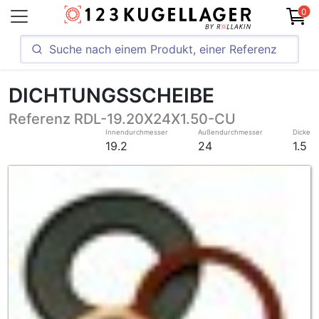
0
DICHTUNGSSCHEIBE
Referenz RDL-19.20X24X1.50-CU
Innendurchmesser
Außendurchmesser
Dicke
19.2
24
1.5