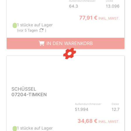
Außendurchmesser
Dicke
64.3
13.096
77,91 €
INKL. MWST.
1 stücke auf Lager
(
vor 5 Tagen
)
IN DEN WARENKORB
SCHÜSSEL
07204-TIMKEN
Außendurchmesser
Dicke
51.994
12.7
34,68 €
INKL. MWST.
1 stücke auf Lager