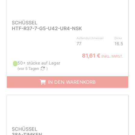
SCHÜSSEL
HTF-R37-7-G5-U42-UR4-NSK
Außendurchmesser
Dicke
77
16.5
81,61 €
INKL. MWST.
50+ stücke auf Lager
(
vor 5 Tagen
)
IN DEN WARENKORB
SCHÜSSEL
38A-TIMKEN