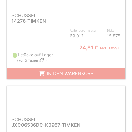
SCHÜSSEL
14276-TIMKEN
Außendurchmesser
Dicke
69.012
15.875
24,81 €
INKL. MWST.
1 stücke auf Lager
(
vor 5 Tagen
)
IN DEN WARENKORB
SCHÜSSEL
JXC06536DC-K0957-TIMKEN