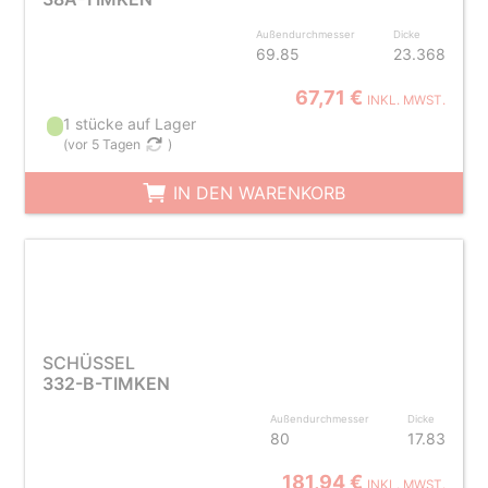
Außendurchmesser
Dicke
69.85
23.368
67,71 €
INKL. MWST.
1 stücke auf Lager
(
vor 5 Tagen
)
IN DEN WARENKORB
SCHÜSSEL
332-B-TIMKEN
Außendurchmesser
Dicke
80
17.83
181,94 €
INKL. MWST.