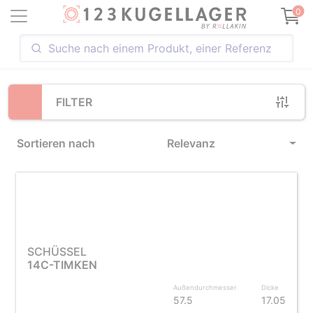
Loading...
0
FILTER
Sortieren nach
Relevanz
SCHÜSSEL
14C-TIMKEN
Außendurchmesser
Dicke
57.5
17.05