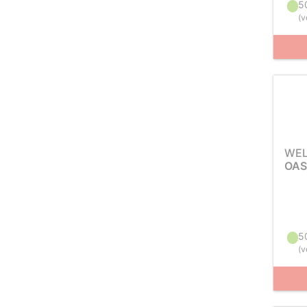
5
(
v
WEL
OAS
5
(
v