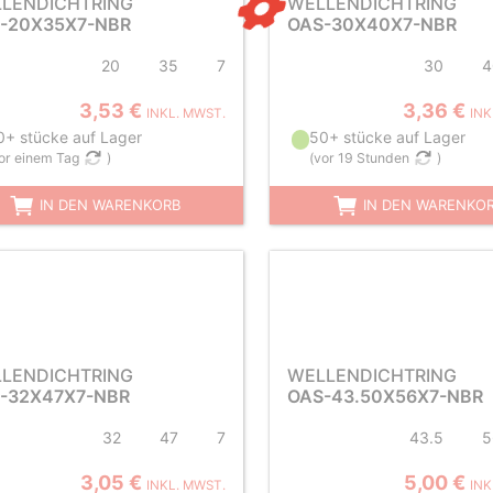
LENDICHTRING
WELLENDICHTRING
-20X35X7-NBR
OAS-30X40X7-NBR
20
35
7
30
4
3,53 €
3,36 €
INKL. MWST.
INK
0+ stücke auf Lager
50+ stücke auf Lager
or einem Tag
)
(
vor 19 Stunden
)
IN DEN WARENKORB
IN DEN WARENKO
LENDICHTRING
WELLENDICHTRING
-32X47X7-NBR
OAS-43.50X56X7-NBR
32
47
7
43.5
5
3,05 €
5,00 €
INKL. MWST.
INK