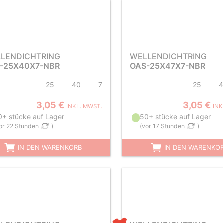
LENDICHTRING
WELLENDICHTRING
-25X40X7-NBR
OAS-25X47X7-NBR
25
40
7
25
4
3,05 €
3,05 €
INKL. MWST.
INK
0+ stücke auf Lager
50+ stücke auf Lager
or 22 Stunden
)
(
vor 17 Stunden
)
IN DEN WARENKORB
IN DEN WARENKO