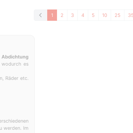
1
2
3
4
5
10
25
3
r
Abdichtung
, wodurch es
n, Räder etc.
erschiedenen
u werden. Im