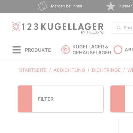
Loading...
Morgen bei Ihnen
Kunden
KUGELLAGER &
AB
PRODUKTE
GEHÄUSELAGER
STARTSEITE
ABDICHTUNG
DICHTRINGE
W
FILTER