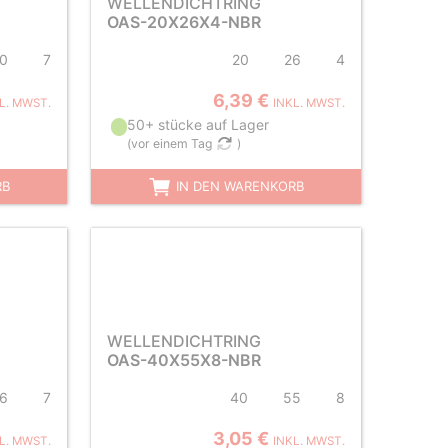
WELLENDICHTRING
OAS-20X26X4-NBR
0
7
20
26
4
6,39 €
L. MWST.
INKL. MWST.
50+ stücke auf Lager
(
vor einem Tag
)
RB
IN DEN WARENKORB
WELLENDICHTRING
OAS-40X55X8-NBR
6
7
40
55
8
3,05 €
L. MWST.
INKL. MWST.