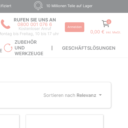
fiziert
10 Millionen Teile auf Lager
RUFEN SIE UNS AN
0
0800 001 076 6
Anmelden
Kostenloser Anruf
0,00 €
inkl. MwSt.
ontag bis Freitag, 10 bis 17 uhr
ZUBEHÖR
UND
GESCHÄFTSLÖSUNGEN
E
WERKZEUGE
Sortieren nach
Relevanz