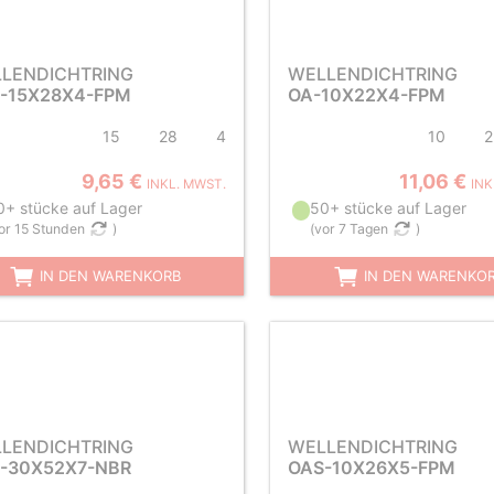
LENDICHTRING
WELLENDICHTRING
-15X28X4-FPM
OA-10X22X4-FPM
15
28
4
10
2
9,65 €
11,06 €
INKL. MWST.
INK
0+ stücke auf Lager
50+ stücke auf Lager
or 15 Stunden
)
(
vor 7 Tagen
)
IN DEN WARENKORB
IN DEN WARENKO
LENDICHTRING
WELLENDICHTRING
-30X52X7-NBR
OAS-10X26X5-FPM