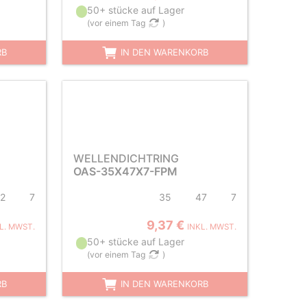
50+ stücke auf Lager
(
vor einem Tag
)
RB
IN DEN WARENKORB
WELLENDICHTRING
OAS-35X47X7-FPM
2
7
35
47
7
9,37 €
L. MWST.
INKL. MWST.
50+ stücke auf Lager
(
vor einem Tag
)
RB
IN DEN WARENKORB