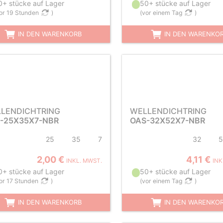
0+ stücke auf Lager
50+ stücke auf Lager
or 19 Stunden
)
(
vor einem Tag
)
IN DEN WARENKORB
IN DEN WARENKO
LENDICHTRING
WELLENDICHTRING
-25X35X7-NBR
OAS-32X52X7-NBR
25
35
7
32
5
2,00 €
4,11 €
INKL. MWST.
INK
0+ stücke auf Lager
50+ stücke auf Lager
or 17 Stunden
)
(
vor einem Tag
)
IN DEN WARENKORB
IN DEN WARENKO