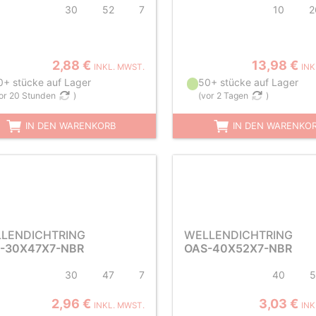
30
52
7
10
2
2,88 €
13,98 €
INKL. MWST.
INK
0+ stücke auf Lager
50+ stücke auf Lager
or 20 Stunden
)
(
vor 2 Tagen
)
IN DEN WARENKORB
IN DEN WARENKO
LENDICHTRING
WELLENDICHTRING
-30X47X7-NBR
OAS-40X52X7-NBR
30
47
7
40
5
2,96 €
3,03 €
INKL. MWST.
INK