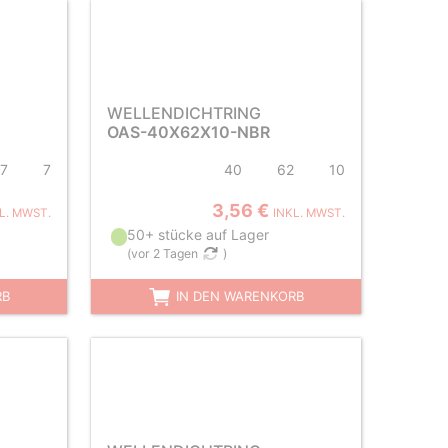
WELLENDICHTRING
OAS-40X62X10-NBR
7
7
40
62
10
3,56 €
L. MWST.
INKL. MWST.
50+ stücke auf Lager
(
vor 2 Tagen
)
RB
IN DEN WARENKORB