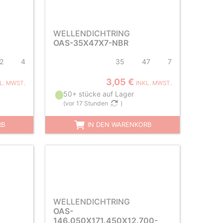
WELLENDICHTRING
OAS-35X47X7-NBR
2
4
35
47
7
3,05 €
L. MWST.
INKL. MWST.
50+ stücke auf Lager
(
vor 17 Stunden
)
RB
IN DEN WARENKORB
WELLENDICHTRING
OAS-
146.050X171.450X12.700-