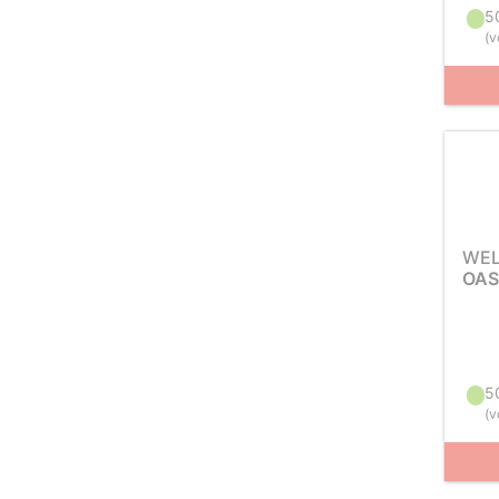
5
(
v
WEL
OAS
5
(
v