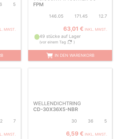
FPM
6
5
146.05
171.45
12.7
63,01 €
L. MWST.
INKL. MWST.
49 stücke auf Lager
(
vor einem Tag
)
RB
IN DEN WARENKORB
WELLENDICHTRING
CD-30X36X5-NBR
2
7
30
36
5
6,59 €
L. MWST.
INKL. MWST.