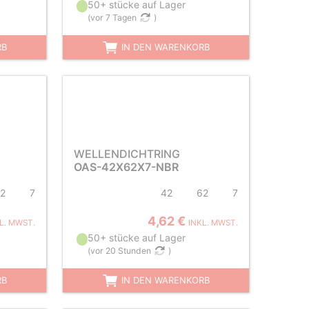
50+ stücke auf Lager
(
vor 7 Tagen
)
RB
IN DEN WARENKORB
WELLENDICHTRING
OAS-42X62X7-NBR
2
7
42
62
7
4,62 €
L. MWST.
INKL. MWST.
50+ stücke auf Lager
(
vor 20 Stunden
)
RB
IN DEN WARENKORB