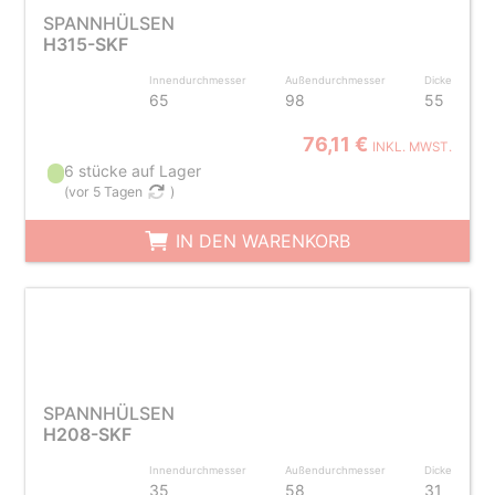
SPANNHÜLSEN
H315-SKF
Innendurchmesser
Außendurchmesser
Dicke
65
98
55
76,11 €
INKL. MWST.
6 stücke auf Lager
(
vor 5 Tagen
)
IN DEN WARENKORB
SPANNHÜLSEN
H208-SKF
Innendurchmesser
Außendurchmesser
Dicke
35
58
31