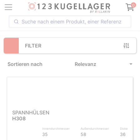
Loading...
0
FILTER
Sortieren nach
Relevanz
SPANNHÜLSEN
H308
Innendurchmesser
Außendurchmesser
Dicke
35
58
36