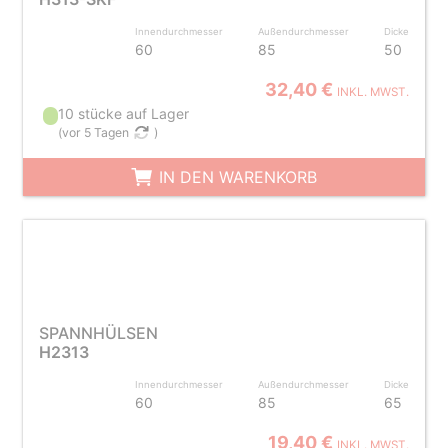
Innendurchmesser
Außendurchmesser
Dicke
60
85
50
32,40 €
INKL. MWST.
10 stücke auf Lager
(
vor 5 Tagen
)
IN DEN WARENKORB
SPANNHÜLSEN
H2313
Innendurchmesser
Außendurchmesser
Dicke
60
85
65
19,40 €
INKL. MWST.