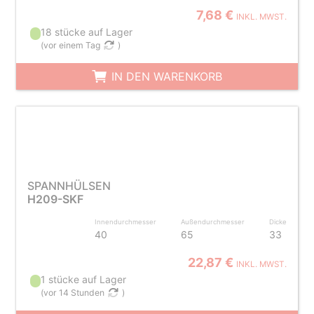
7,68 €
INKL. MWST.
18 stücke auf Lager
(
vor einem Tag
)
IN DEN WARENKORB
SPANNHÜLSEN
H209-SKF
Innendurchmesser
Außendurchmesser
Dicke
40
65
33
22,87 €
INKL. MWST.
1 stücke auf Lager
(
vor 14 Stunden
)