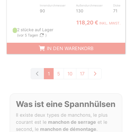
Innendurchmesser
Außendurchmesser
Dicke
90
130
71
118,20 €
INKL. MWST.
2 stücke auf Lager
(
vor 5 Tagen
)
IN DEN WARENKORB
1
5
10
17
Was ist eine
Spannhülsen
Il existe deux types de manchons, le plus
courant est le
manchon de serrage
et le
second, le
manchon de démontage
.