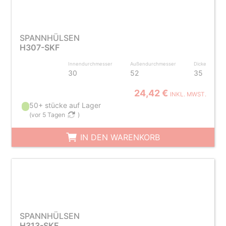
SPANNHÜLSEN
H307-SKF
Innendurchmesser
Außendurchmesser
Dicke
30
52
35
24,42 €
INKL. MWST.
50+ stücke auf Lager
(
vor 5 Tagen
)
IN DEN WARENKORB
SPANNHÜLSEN
H313-SKF