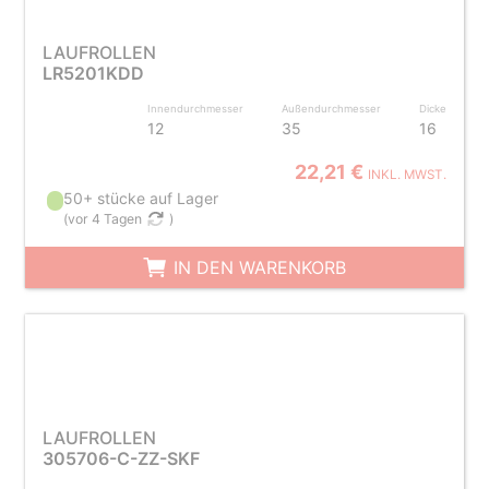
LAUFROLLEN
LR5201KDD
Innendurchmesser
Außendurchmesser
Dicke
12
35
16
22,21 €
INKL. MWST.
50+ stücke auf Lager
(
vor 4 Tagen
)
IN DEN WARENKORB
LAUFROLLEN
305706-C-ZZ-SKF