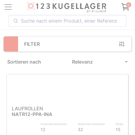
Loading...
0
FILTER
Sortieren nach
Relevanz
LAUFROLLEN
NATR12-PPA-INA
Innendurchmesser
Außendurchmesser
Dicke
12
32
15