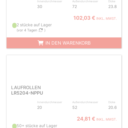
Innendurchmesser
Außendurchmesser
Dicke
30
72
23.8
102,03 €
INKL. MWST.
2 stücke auf Lager
(
vor 4 Tagen
)
IN DEN WARENKORB
LAUFROLLEN
LR5204-NPPU
Innendurchmesser
Außendurchmesser
Dicke
20
52
20.6
24,81 €
INKL. MWST.
50+ stücke auf Lager