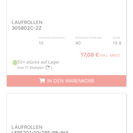
LAUFROLLEN
305802C-2Z
Innendurchmesser
Außendurchmesser
Dicke
15
40
15.9
17,08 €
INKL. MWST.
50+ stücke auf Lager
(
vor 11 Stunden
)
IN DEN WARENKORB
LAUFROLLEN
LFR5201-10-2RS-RB-INA