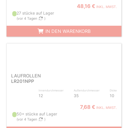
48,16 €
INKL. MWST.
27 stücke auf Lager
(
vor 4 Tagen
)
IN DEN WARENKORB
LAUFROLLEN
LR201NPP
Innendurchmesser
Außendurchmesser
Dicke
12
35
10
7,68 €
INKL. MWST.
50+ stücke auf Lager
(
vor 4 Tagen
)