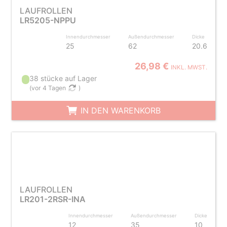
LAUFROLLEN
LR5205-NPPU
Innendurchmesser
Außendurchmesser
Dicke
25
62
20.6
26,98 €
INKL. MWST.
38 stücke auf Lager
(
vor 4 Tagen
)
IN DEN WARENKORB
LAUFROLLEN
LR201-2RSR-INA
Innendurchmesser
Außendurchmesser
Dicke
12
35
10