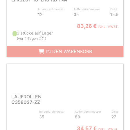
Innendurchmesser
Außendurchmesser
Dicke
12
35
15.9
83,26 €
INKL. MWST.
9 stücke auf Lager
(
vor 4 Tagen
)
IN DEN WARENKORB
LAUFROLLEN
C358027-ZZ
Innendurchmesser
Außendurchmesser
Dicke
35
80
27
34,57 €
INKL. MWST.