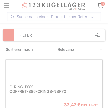
Loading...
0
FILTER
Sortieren nach
Relevanz
O-RING-BOX
COFFRET-386-ORINGS-NBR70
33,47 €
INKL. MWST.