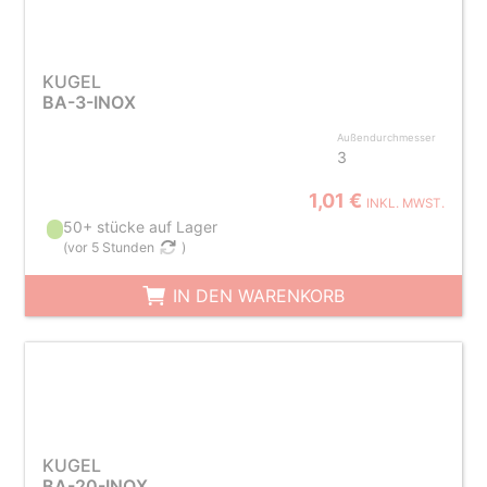
KUGEL
BA-3-INOX
Außendurchmesser
3
1,01 €
INKL. MWST.
50+ stücke auf Lager
(
vor 5 Stunden
)
IN DEN WARENKORB
KUGEL
BA-20-INOX