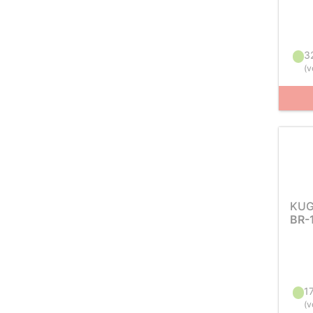
3
(
v
KUG
BR-
1
(
v