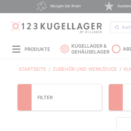
Loading...
Morgen bei Ihnen
Kunden
KUGELLAGER &
AB
PRODUKTE
GEHÄUSELAGER
STARTSEITE
ZUBEHÖR UND WERKZEUGE
KU
FILTER