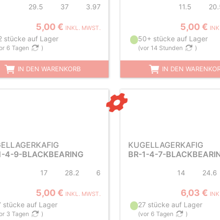
29.5
37
3.97
11.5
20.
5,00 €
5,00 €
INKL. MWST.
INK
2 stücke auf Lager
50+ stücke auf Lager
or 6 Tagen
)
(
vor 14 Stunden
)
IN DEN WARENKORB
IN DEN WARENKO
ELLAGERKAFIG
KUGELLAGERKAFIG
1-4-9-BLACKBEARING
BR-1-4-7-BLACKBEARI
17
28.2
6
14
24.6
5,00 €
6,03 €
INKL. MWST.
INK
7 stücke auf Lager
27 stücke auf Lager
or 3 Tagen
)
(
vor 6 Tagen
)