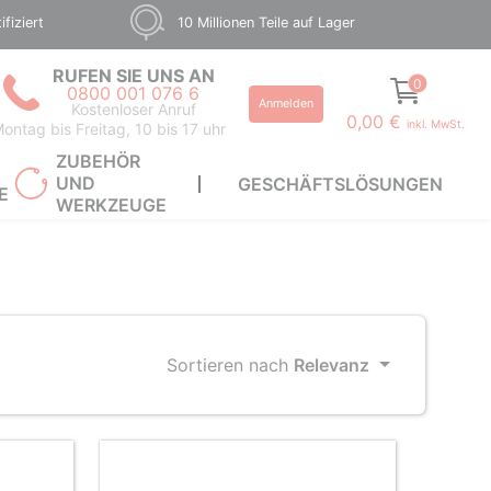
fiziert
10 Millionen Teile auf Lager
RUFEN SIE UNS AN
0
0800 001 076 6
Anmelden
Kostenloser Anruf
0,00 €
inkl. MwSt.
ontag bis Freitag, 10 bis 17 uhr
ZUBEHÖR
UND
GESCHÄFTSLÖSUNGEN
E
WERKZEUGE
Sortieren nach
Relevanz