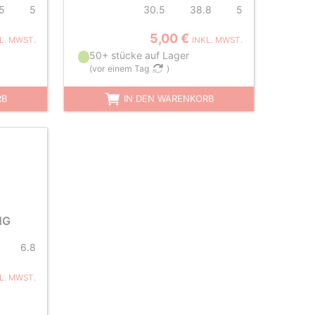
5
5
30.5
38.8
5
5,00 €
L. MWST.
INKL. MWST.
50+ stücke auf Lager
(
vor einem Tag
)
RB
IN DEN WARENKORB
NG
6.8
L. MWST.