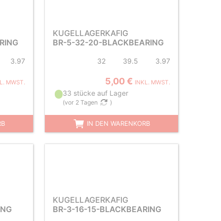
KUGELLAGERKAFIG
RING
BR-5-32-20-BLACKBEARING
3.97
32
39.5
3.97
5,00 €
L. MWST.
INKL. MWST.
33 stücke auf Lager
(
vor 2 Tagen
)
RB
IN DEN WARENKORB
KUGELLAGERKAFIG
ING
BR-3-16-15-BLACKBEARING