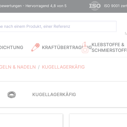
bewertungen - Hervorragend 4,8 von 5
ISO 9001 zerti
M
KLEBSTOFFE &
DICHTUNG
KRAFTÜBERTRAGUNG
SCHMIERSTOFF
GELN & NADELN
KUGELLAGERKÄFIG
KUGELLAGERKÄFIG