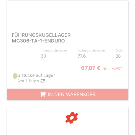
FÜHRUNGSKUGELLAGER
MG306-TA-1-ENDURO
Innendurchmesser
Außendurchmesser
Dicke
30
77.6
28
67,07 €
INKL. MWST.
6 stücke auf Lager
(
vor 7 Tagen
)
IN DEN WARENKORB