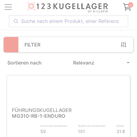
Loading...
0
FILTER
Sortieren nach
Relevanz
FÜHRUNGSKUGELLAGER
MG310-RB-1-ENDURO
Innendurchmesser
Außendurchmesser
Dicke
50
101
31.8