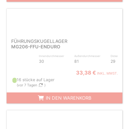
FÜHRUNGSKUGELLAGER
MG206-FFU-ENDURO
Innendurchmesser
Außendurchmesser
Dicke
30
81
29
33,38 €
INKL. MWST.
16 stücke auf Lager
(
vor 7 Tagen
)
IN DEN WARENKORB