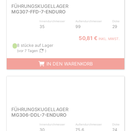
FÜHRUNGSKUGELLAGER
MG307-FFD-7-ENDURO
Innendurchmesser
Außendurchmesser
Dicke
35
99
29
50,81 €
INKL. MWST.
8 stücke auf Lager
(
vor 7 Tagen
)
IN DEN WARENKORB
FÜHRUNGSKUGELLAGER
MG306-DDL-7-ENDURO
Innendurchmesser
Außendurchmesser
Dicke
30
75.6
24