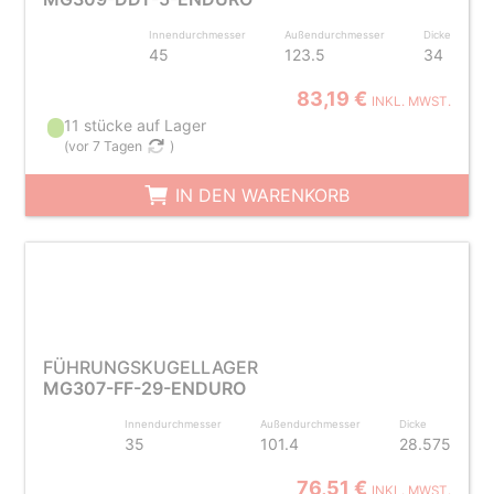
Innendurchmesser
Außendurchmesser
Dicke
45
123.5
34
83,19 €
INKL. MWST.
11 stücke auf Lager
(
vor 7 Tagen
)
IN DEN WARENKORB
FÜHRUNGSKUGELLAGER
MG307-FF-29-ENDURO
Innendurchmesser
Außendurchmesser
Dicke
35
101.4
28.575
76,51 €
INKL. MWST.