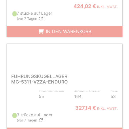
424,02 €
INKL. MWST.
7 stücke auf Lager
(
vor 7 Tagen
)
IN DEN WARENKORB
FÜHRUNGSKUGELLAGER
MG-5311-VZZA-ENDURO
Innendurchmesser
Außendurchmesser
Dicke
55
164
53
327,14 €
INKL. MWST.
3 stücke auf Lager
(
vor 7 Tagen
)