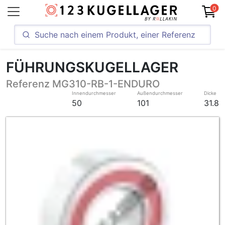
0
FÜHRUNGSKUGELLAGER
Referenz MG310-RB-1-ENDURO
Innendurchmesser
Außendurchmesser
Dicke
50
101
31.8