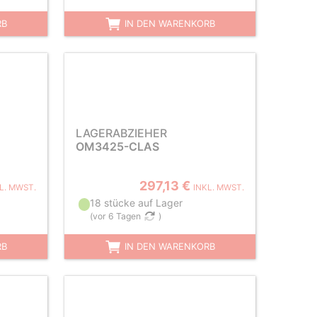
RB
IN DEN WARENKORB
LAGERABZIEHER
OM3425-CLAS
297,13 €
L. MWST.
INKL. MWST.
18 stücke auf Lager
(
vor 6 Tagen
)
RB
IN DEN WARENKORB