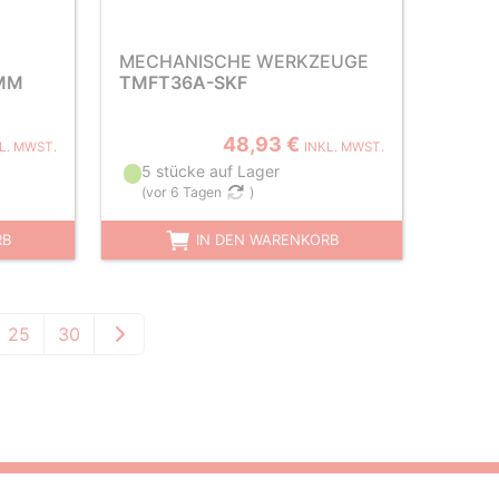
MECHANISCHE WERKZEUGE
2MM
TMFT36A-SKF
48,93 €
L. MWST.
INKL. MWST.
5 stücke auf Lager
(
vor 6 Tagen
)
RB
IN DEN WARENKORB
25
30