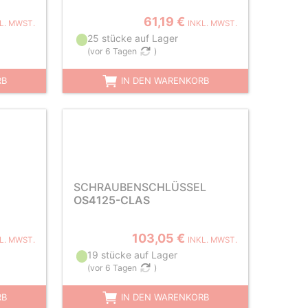
61,19 €
L. MWST.
INKL. MWST.
25 stücke auf Lager
(
vor 6 Tagen
)
RB
IN DEN WARENKORB
SCHRAUBENSCHLÜSSEL
OS4125-CLAS
103,05 €
L. MWST.
INKL. MWST.
19 stücke auf Lager
(
vor 6 Tagen
)
RB
IN DEN WARENKORB