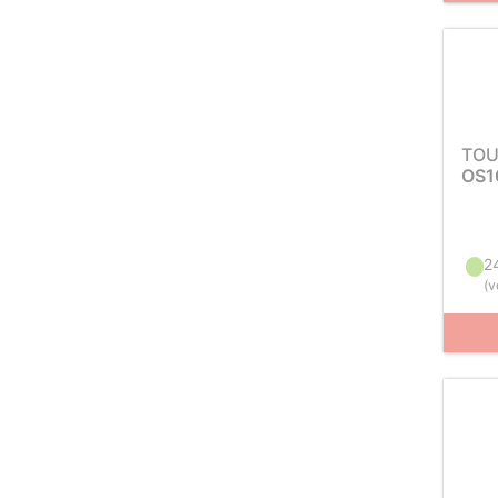
TOU
OS1
2
(
v