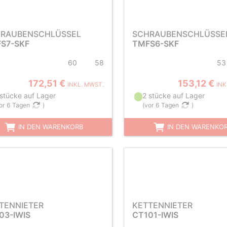
RAUBENSCHLÜSSEL
SCHRAUBENSCHLÜSSE
S7-SKF
TMFS6-SKF
60
58
53
172,51 €
153,12 €
INKL. MWST.
INK
 stücke auf Lager
2 stücke auf Lager
or 6 Tagen
)
(
vor 6 Tagen
)
IN DEN WARENKORB
IN DEN WARENKO
TENNIETER
KETTENNIETER
03-IWIS
CT101-IWIS