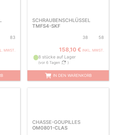
L
SCHRAUBENSCHLÜSSEL
TMFS4-SKF
83
38
58
158,10 €
L. MWST.
INKL. MWST.
8 stücke auf Lager
(
vor 6 Tagen
)
RB
IN DEN WARENKORB
CHASSE-GOUPILLES
OM0801-CLAS