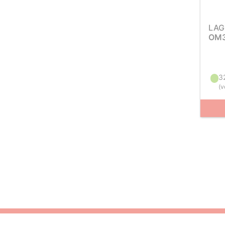
LAG
OM3
3
(
v