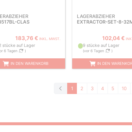
ERABZIEHER
LAGERABZIEHER
517BL-CLAS
EXTRACTOR-SET-8-3
183,76 €
102,04 €
INKL. MWST.
INK
2 stücke auf Lager
9 stücke auf Lager
or 6 Tagen
)
(
vor 6 Tagen
)
IN DEN WARENKORB
IN DEN WARENKO
1
2
3
4
5
10