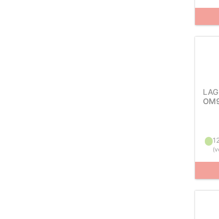
LAG
OM9
1
(
v