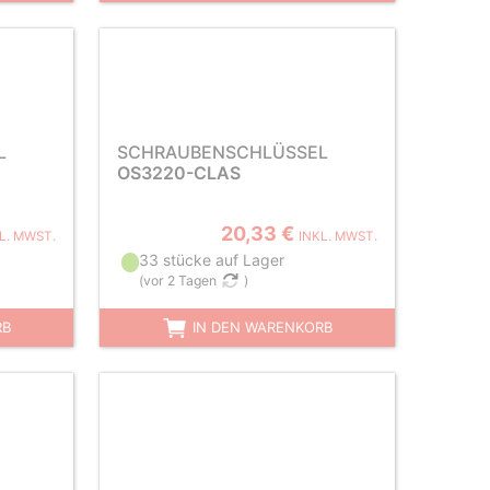
L
SCHRAUBENSCHLÜSSEL
OS3220-CLAS
20,33 €
L. MWST.
INKL. MWST.
33 stücke auf Lager
(
vor 2 Tagen
)
RB
IN DEN WARENKORB