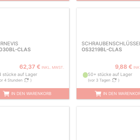
RNEVIS
SCHRAUBENSCHLÜSSE
030BL-CLAS
OS3219BL-CLAS
62,37 €
9,88 €
INKL. MWST.
INK
4 stücke auf Lager
50+ stücke auf Lager
or 4 Stunden
)
(
vor 3 Tagen
)
IN DEN WARENKORB
IN DEN WARENKO