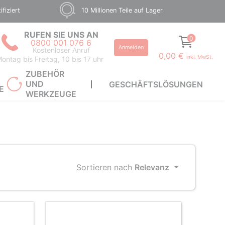
fiziert
10 Millionen Teile auf Lager
RUFEN SIE UNS AN
0
0800 001 076 6
Anmelden
Kostenloser Anruf
0,00 €
inkl. MwSt.
ontag bis Freitag, 10 bis 17 uhr
ZUBEHÖR
UND
GESCHÄFTSLÖSUNGEN
E
WERKZEUGE
Sortieren nach
Relevanz