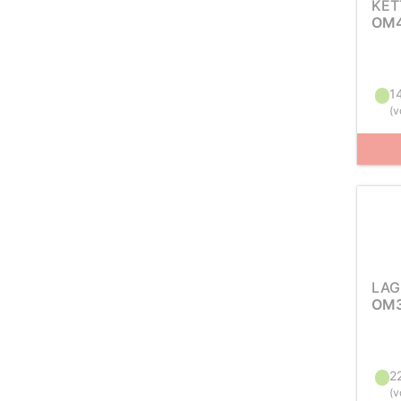
KET
OM4
1
(
v
LAG
OM3
2
(
v