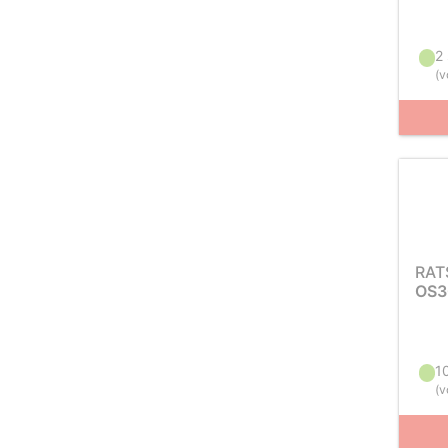
2
(
v
RAT
OS3
1
(
v