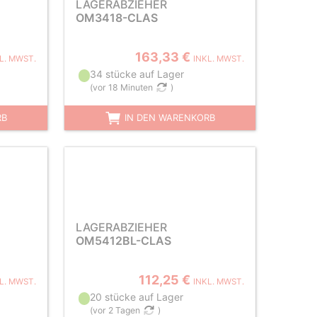
LAGERABZIEHER
OM3418-CLAS
163,33 €
L. MWST.
INKL. MWST.
34 stücke auf Lager
(
vor 18 Minuten
)
RB
IN DEN WARENKORB
LAGERABZIEHER
OM5412BL-CLAS
112,25 €
L. MWST.
INKL. MWST.
20 stücke auf Lager
(
vor 2 Tagen
)