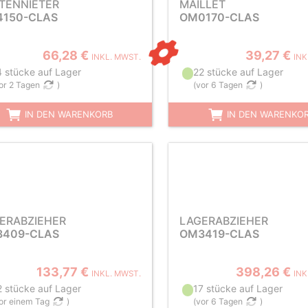
TENNIETER
MAILLET
150-CLAS
OM0170-CLAS
66,28 €
39,27 €
INKL. MWST.
INK
4 stücke auf Lager
22 stücke auf Lager
or 2 Tagen
)
(
vor 6 Tagen
)
IN DEN WARENKORB
IN DEN WARENKO
ERABZIEHER
LAGERABZIEHER
409-CLAS
OM3419-CLAS
133,77 €
398,26 €
INKL. MWST.
INK
2 stücke auf Lager
17 stücke auf Lager
or einem Tag
)
(
vor 6 Tagen
)