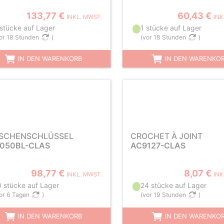
133,77 €
60,43 €
INKL. MWST.
INK
 stücke auf Lager
1 stücke auf Lager
or 18 Stunden
)
(
vor 18 Stunden
)
IN DEN WARENKORB
IN DEN WARENKO
SCHENSCHLÜSSEL
CROCHET À JOINT
050BL-CLAS
AC9127-CLAS
98,77 €
8,07 €
INKL. MWST.
INK
0 stücke auf Lager
24 stücke auf Lager
or 6 Tagen
)
(
vor 19 Stunden
)
IN DEN WARENKORB
IN DEN WARENKO