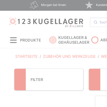
Loading...
Morgen bei Ihnen
Kunden
KUGELLAGER &
AB
PRODUKTE
GEHÄUSELAGER
STARTSEITE
ZUBEHÖR UND WERKZEUGE
WE
FILTER