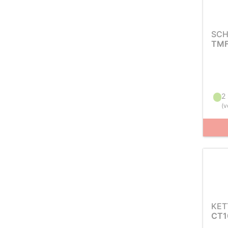
SCH
TMF
2
(
v
KET
CT1