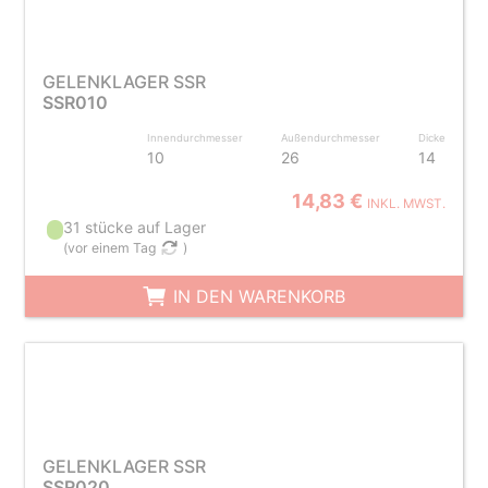
GELENKLAGER SSR
SSR010
Innendurchmesser
Außendurchmesser
Dicke
10
26
14
14,83 €
INKL. MWST.
31 stücke auf Lager
(
vor einem Tag
)
IN DEN WARENKORB
GELENKLAGER SSR
SSR020