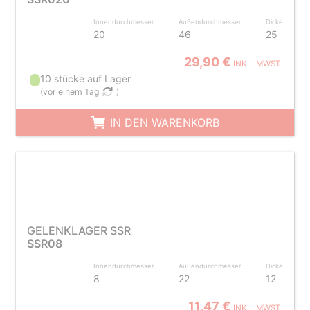
Innendurchmesser
Außendurchmesser
Dicke
20
46
25
29,90 €
INKL. MWST.
10 stücke auf Lager
(
vor einem Tag
)
IN DEN WARENKORB
GELENKLAGER SSR
SSR08
Innendurchmesser
Außendurchmesser
Dicke
8
22
12
11,47 €
INKL. MWST.