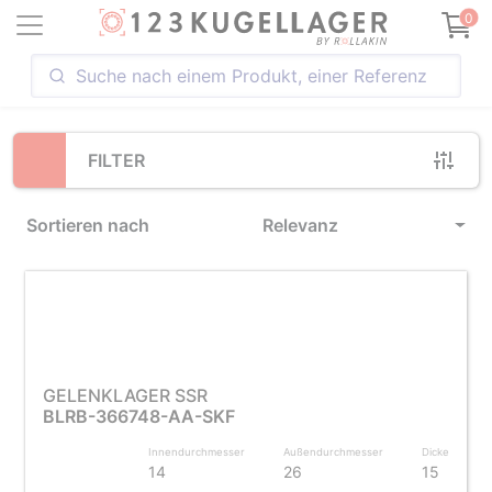
Loading...
0
FILTER
Sortieren nach
Relevanz
GELENKLAGER SSR
BLRB-366748-AA-SKF
Innendurchmesser
Außendurchmesser
Dicke
14
26
15