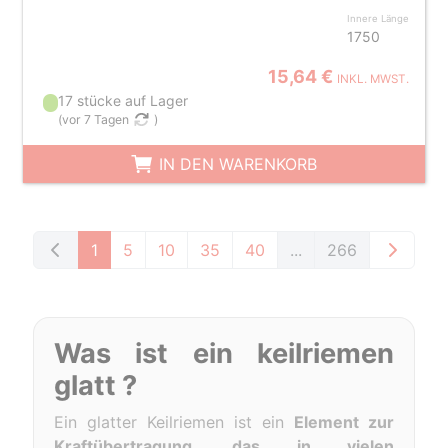
Innere Länge
1750
15,64 €
INKL. MWST.
17 stücke auf Lager
(
vor 7 Tagen
)
IN DEN WARENKORB
1
5
10
35
40
...
266
Was ist ein keilriemen
glatt ?
Ein glatter Keilriemen ist ein
Element zur
Kraftübertragung, das in vielen