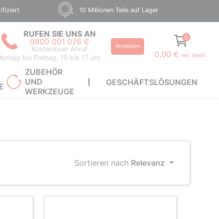
fiziert
10 Millionen Teile auf Lager
RUFEN SIE UNS AN
0
0800 001 076 6
Anmelden
Kostenloser Anruf
0,00 €
inkl. MwSt.
ontag bis Freitag, 10 bis 17 uhr
ZUBEHÖR
UND
GESCHÄFTSLÖSUNGEN
E
WERKZEUGE
Sortieren nach
Relevanz