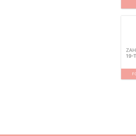
ZAH
19-
F