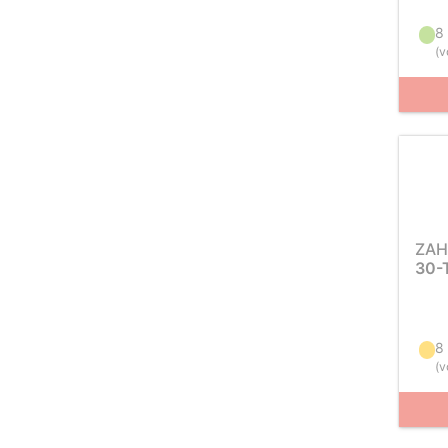
8
(
v
ZAH
30-
8
(
v