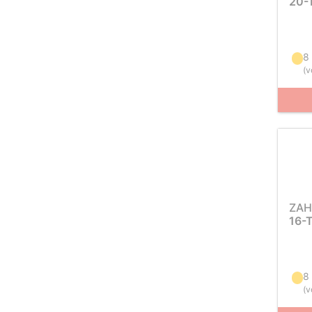
20-
8
(
v
ZAH
16-
8
(
v