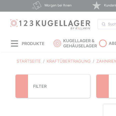
Loading...
Morgen bei Ihnen
Kunden
KUGELLAGER &
AB
PRODUKTE
GEHÄUSELAGER
STARTSEITE
KRAFTÜBERTRAGUNG
ZAHNRIE
FILTER