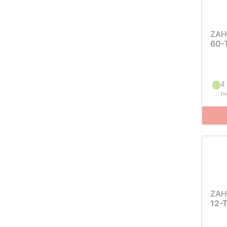
ZAH
60-
4
(
v
ZAH
12-