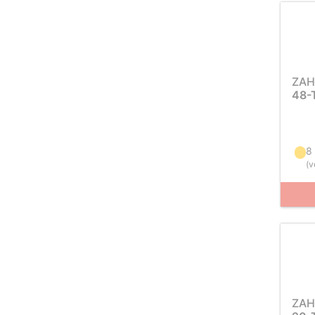
ZAH
48-
8
(
v
ZAH