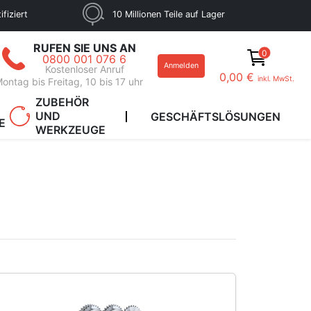
fiziert
10 Millionen Teile auf Lager
RUFEN SIE UNS AN
0
0800 001 076 6
Anmelden
Kostenloser Anruf
0,00 €
inkl. MwSt.
ontag bis Freitag, 10 bis 17 uhr
ZUBEHÖR
UND
GESCHÄFTSLÖSUNGEN
E
WERKZEUGE