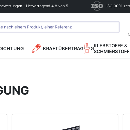
bewertungen - Hervorragend 4,8 von 5
ISO 9001 zerti
M
KLEBSTOFFE &
DICHTUNG
KRAFTÜBERTRAGUNG
SCHMIERSTOFF
GUNG