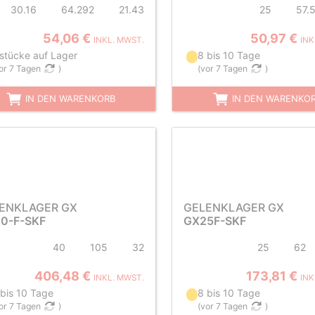
30.16
64.292
21.43
25
57.
54,06 €
50,97 €
INKL. MWST.
INK
 stücke auf Lager
8 bis 10 Tage
or 7 Tagen
)
(
vor 7 Tagen
)
IN DEN WARENKORB
IN DEN WARENKO
ENKLAGER GX
GELENKLAGER GX
0-F-SKF
GX25F-SKF
40
105
32
25
62
406,48 €
173,81 €
INKL. MWST.
INK
 bis 10 Tage
8 bis 10 Tage
or 7 Tagen
)
(
vor 7 Tagen
)