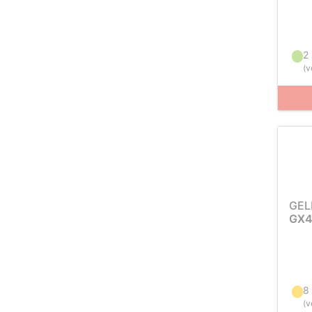
2
(
v
GEL
GX4
8
(
v