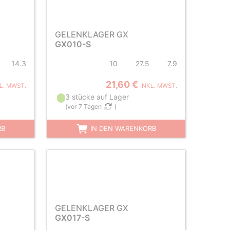
GELENKLAGER GX
GX010-S
14.3
10
27.5
7.9
21,60 €
L. MWST.
INKL. MWST.
3 stücke auf Lager
(
vor 7 Tagen
)
RB
IN DEN WARENKORB
GELENKLAGER GX
GX017-S