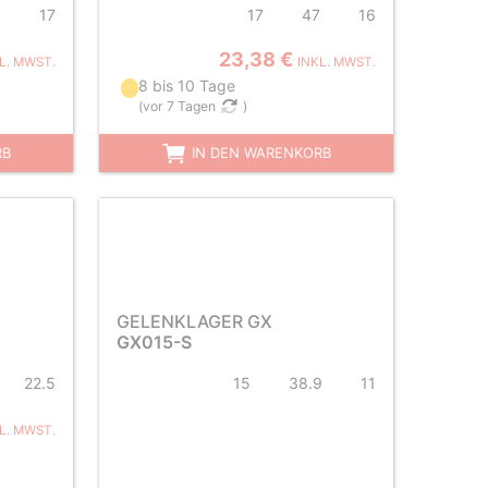
5
17
17
47
16
23,38 €
L. MWST.
INKL. MWST.
8 bis 10 Tage
(
vor 7 Tagen
)
RB
IN DEN WARENKORB
GELENKLAGER GX
GX015-S
22.5
15
38.9
11
L. MWST.