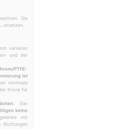
esitzen. Sie
..
ersetzen.
mm variieren
len- und der
chrom/PTFE-
hmierung ist
ber minimale
er Krone für
lächen
. Der
ötigen keine
gelenke mit
n Richtungen