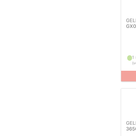
GEL
GX0
1
(
v
GEL
365