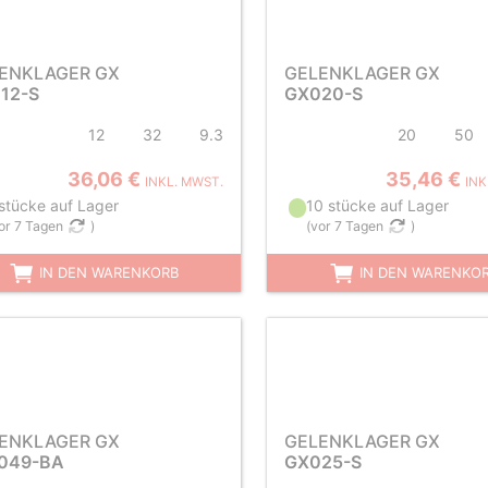
ENKLAGER GX
GELENKLAGER GX
12-S
GX020-S
12
32
9.3
20
50
36,06 €
35,46 €
INKL. MWST.
INK
 stücke auf Lager
10 stücke auf Lager
or 7 Tagen
)
(
vor 7 Tagen
)
IN DEN WARENKORB
IN DEN WARENKO
ENKLAGER GX
GELENKLAGER GX
049-BA
GX025-S