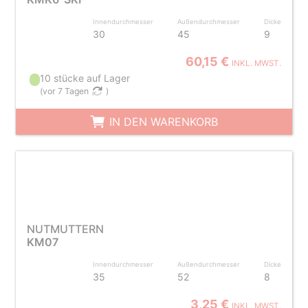
Innendurchmesser
Außendurchmesser
Dicke
30
45
9
60,15 €
INKL. MWST.
10 stücke auf Lager
(
vor 7 Tagen
)
IN DEN WARENKORB
NUTMUTTERN
KM07
Innendurchmesser
Außendurchmesser
Dicke
35
52
8
3,25 €
INKL. MWST.