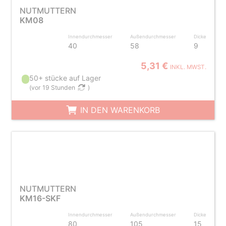
NUTMUTTERN
KM08
Innendurchmesser
Außendurchmesser
Dicke
40
58
9
5,31 €
INKL. MWST.
50+ stücke auf Lager
(
vor 19 Stunden
)
IN DEN WARENKORB
NUTMUTTERN
KM16-SKF
Innendurchmesser
Außendurchmesser
Dicke
80
105
15