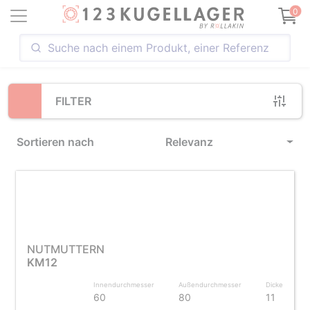
Loading...
0
FILTER
Sortieren nach
Relevanz
NUTMUTTERN
KM12
Innendurchmesser
Außendurchmesser
Dicke
60
80
11