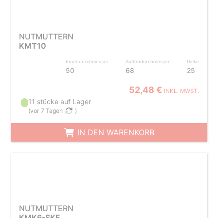
NUTMUTTERN
KMT10
Innendurchmesser
Außendurchmesser
Dicke
50
68
25
52,48 €
INKL. MWST.
11 stücke auf Lager
(
vor 7 Tagen
)
IN DEN WARENKORB
NUTMUTTERN
KMK6-SKF