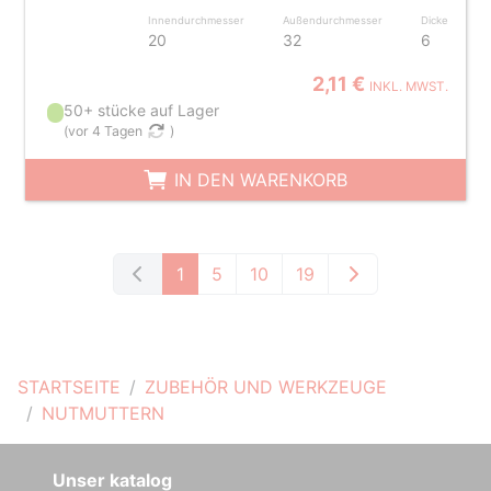
Innendurchmesser
Außendurchmesser
Dicke
20
32
6
2,11 €
INKL. MWST.
50+ stücke auf Lager
(
vor 4 Tagen
)
IN DEN WARENKORB
1
5
10
19
STARTSEITE
ZUBEHÖR UND WERKZEUGE
NUTMUTTERN
Unser katalog