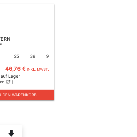
TERN
F
25
38
9
46,76 €
INKL. MWST.
 auf Lager
gen
)
N DEN WARENKORB