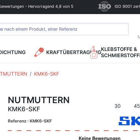
bewertungen - Hervorragend 4,8 von 5
ISO 9001 zerti
M
KLEBSTOFFE &
DICHTUNG
KRAFTÜBERTRAGUNG
SCHMIERSTOFF
TMUTTERN
KMK6-SKF
NUTMUTTERN
30
45
KMK6-SKF
Referenz : KMK6-SKF