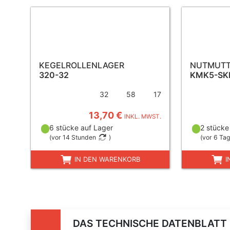
KEGELROLLENLAGER
NUTMUT
320-32
KMK5-SK
32
58
17
13,70 €
INKL. MWST.
6 stücke auf Lager
2 stücke
(
vor 14 Stunden
)
(
vor 6 Ta
IN DEN WARENKORB
I
DAS TECHNISCHE DATENBLATT