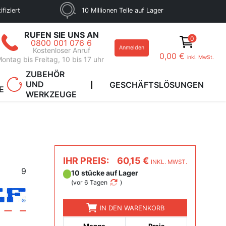
fiziert
10 Millionen Teile auf Lager
RUFEN SIE UNS AN
0
0800 001 076 6
Anmelden
Kostenloser Anruf
0,00 €
inkl. MwSt.
ontag bis Freitag, 10 bis 17 uhr
ZUBEHÖR
UND
GESCHÄFTSLÖSUNGEN
E
WERKZEUGE
IHR PREIS:
60,15 €
INKL. MWST.
9
10 stücke auf Lager
(
vor 6 Tagen
)
IN DEN WARENKORB