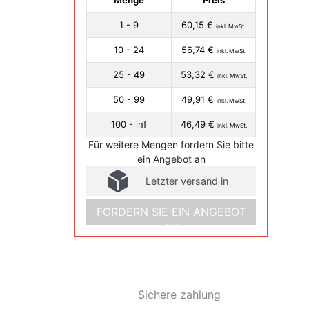
Menge
Preis
1 - 9
60,15 €
inkl. MwSt.
10 - 24
56,74 €
inkl. MwSt.
25 - 49
53,32 €
inkl. MwSt.
50 - 99
49,91 €
inkl. MwSt.
100 - inf
46,49 €
inkl. MwSt.
Für weitere Mengen fordern Sie bitte
ein Angebot an
Letzter versand in
FORDERN SIE EIN ANGEBOT
AN
Sichere zahlung