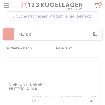
Loading...
0
FILTER
Sortieren nach
Relevanz
VIERPUNKTLAGER
NUTR50-A-INA
Innendurchmesser
Außendurchmesser
Dicke
50
90
32