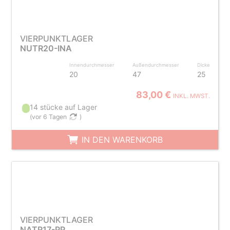
VIERPUNKTLAGER
NUTR20-INA
Innendurchmesser
Außendurchmesser
Dicke
20
47
25
83,00 €
INKL. MWST.
14 stücke auf Lager
(
vor 6 Tagen
)
IN DEN WARENKORB
VIERPUNKTLAGER
NATR17-PP