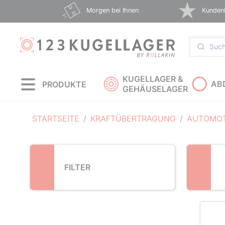
Loading...
Morgen bei Ihnen
Kunden
KUGELLAGER &
AB
PRODUKTE
GEHÄUSELAGER
STARTSEITE
KRAFTÜBERTRAGUNG
AUTOMOT
FILTER