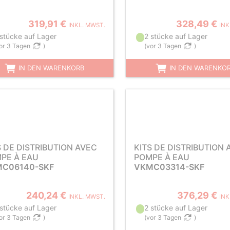
319,91 €
328,49 €
INKL. MWST.
INK
 stücke auf Lager
2 stücke auf Lager
or 3 Tagen
)
(
vor 3 Tagen
)
IN DEN WARENKORB
IN DEN WARENKO
S DE DISTRIBUTION AVEC
KITS DE DISTRIBUTION 
PE À EAU
POMPE À EAU
C06140-SKF
VKMC03314-SKF
240,24 €
376,29 €
INKL. MWST.
INK
 stücke auf Lager
2 stücke auf Lager
or 3 Tagen
)
(
vor 3 Tagen
)