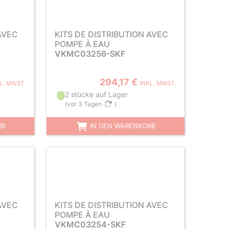
AVEC
KITS DE DISTRIBUTION AVEC
POMPE À EAU
VKMC03256-SKF
294,17 €
L. MWST.
INKL. MWST.
2 stücke auf Lager
(
vor 3 Tagen
)
RB
IN DEN WARENKORB
AVEC
KITS DE DISTRIBUTION AVEC
POMPE À EAU
VKMC03254-SKF