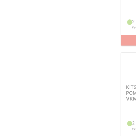
2
(
v
KIT
POM
VKM
2
(
v