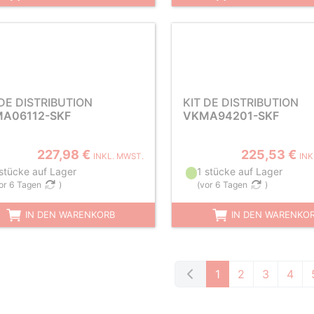
 DE DISTRIBUTION
KIT DE DISTRIBUTION
A06112-SKF
VKMA94201-SKF
227,98 €
225,53 €
INKL. MWST.
INK
 stücke auf Lager
1 stücke auf Lager
or 6 Tagen
)
(
vor 6 Tagen
)
IN DEN WARENKORB
IN DEN WARENKO
1
2
3
4