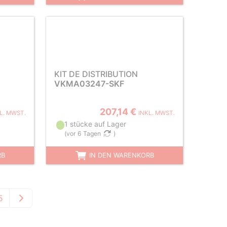
KIT DE DISTRIBUTION
VKMA03247-SKF
207,14 €
L. MWST.
INKL. MWST.
1 stücke auf Lager
(
vor 6 Tagen
)
RB
IN DEN WARENKORB
5