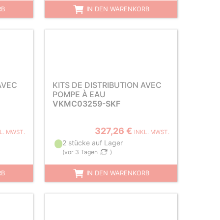
RB
IN DEN WARENKORB
AVEC
KITS DE DISTRIBUTION AVEC
POMPE À EAU
VKMC03259-SKF
327,26 €
L. MWST.
INKL. MWST.
2 stücke auf Lager
(
vor 3 Tagen
)
RB
IN DEN WARENKORB