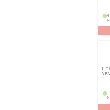
4
(
v
KIT
VKM
1
(
v