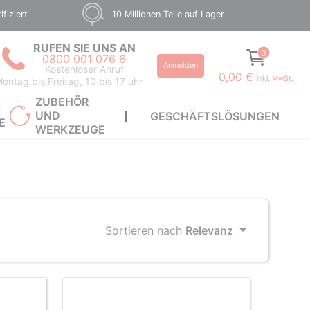
fiziert
10 Millionen Teile auf Lager
RUFEN SIE UNS AN
0
0800 001 076 6
Anmelden
Kostenloser Anruf
0,00 €
inkl. MwSt.
ontag bis Freitag, 10 bis 17 uhr
ZUBEHÖR
UND
GESCHÄFTSLÖSUNGEN
E
WERKZEUGE
Sortieren nach
Relevanz