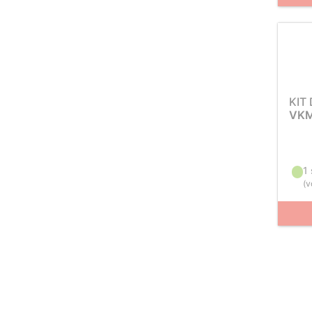
KIT
VKM
1
(
v