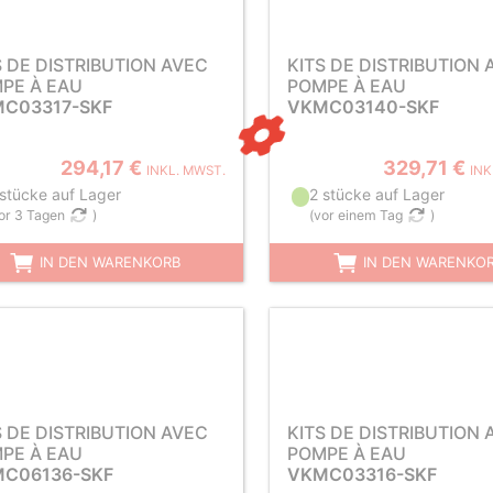
S DE DISTRIBUTION AVEC
KITS DE DISTRIBUTION 
PE À EAU
POMPE À EAU
C03317-SKF
VKMC03140-SKF
294,17 €
329,71 €
INKL. MWST.
INK
 stücke auf Lager
2 stücke auf Lager
or 3 Tagen
)
(
vor einem Tag
)
IN DEN WARENKORB
IN DEN WARENKO
S DE DISTRIBUTION AVEC
KITS DE DISTRIBUTION 
PE À EAU
POMPE À EAU
C06136-SKF
VKMC03316-SKF