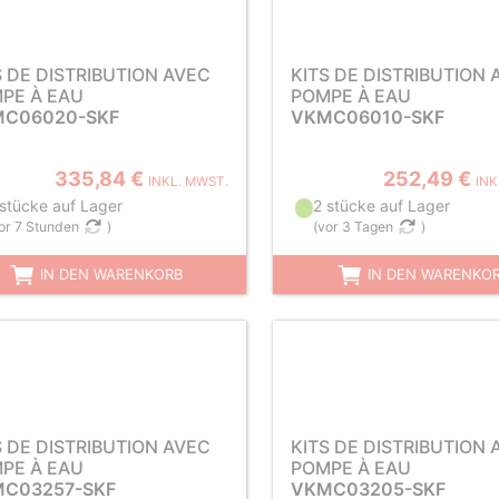
S DE DISTRIBUTION AVEC
KITS DE DISTRIBUTION 
PE À EAU
POMPE À EAU
C06020-SKF
VKMC06010-SKF
335,84 €
252,49 €
INKL. MWST.
INK
 stücke auf Lager
2 stücke auf Lager
or 7 Stunden
)
(
vor 3 Tagen
)
IN DEN WARENKORB
IN DEN WARENKO
S DE DISTRIBUTION AVEC
KITS DE DISTRIBUTION 
PE À EAU
POMPE À EAU
C03257-SKF
VKMC03205-SKF