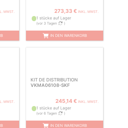
273,33 €
L. MWST.
INKL. MWST.
1 stücke auf Lager
(
vor 3 Tagen
)
RB
IN DEN WARENKORB
KIT DE DISTRIBUTION
VKMA06108-SKF
245,14 €
L. MWST.
INKL. MWST.
1 stücke auf Lager
(
vor 6 Tagen
)
RB
IN DEN WARENKORB