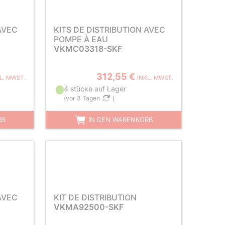
AVEC
KITS DE DISTRIBUTION AVEC
POMPE À EAU
VKMC03318-SKF
312,55 €
L. MWST.
INKL. MWST.
4 stücke auf Lager
(
vor 3 Tagen
)
RB
IN DEN WARENKORB
AVEC
KIT DE DISTRIBUTION
VKMA92500-SKF