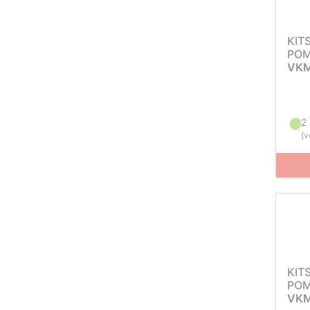
KIT
POM
VKM
2
(
v
KIT
POM
VKM