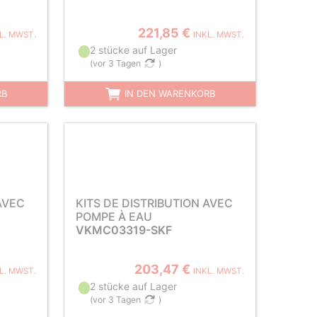
221,85 €
L. MWST.
INKL. MWST.
2 stücke auf Lager
(
vor 3 Tagen
)
RB
IN DEN WARENKORB
AVEC
KITS DE DISTRIBUTION AVEC
POMPE À EAU
VKMC03319-SKF
203,47 €
L. MWST.
INKL. MWST.
2 stücke auf Lager
(
vor 3 Tagen
)