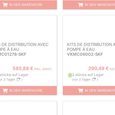
IN DEN WARENKORB
IN DEN WARENKO
S DE DISTRIBUTION AVEC
KITS DE DISTRIBUTION 
PE À EAU
POMPE À EAU
C01278-SKF
VKMC06002-SKF
585,88 €
290,49 €
INKL. MWST.
INK
 stücke auf Lager
2 stücke auf Lager
or 3 Tagen
)
(
vor 3 Tagen
)
IN DEN WARENKORB
IN DEN WARENKO