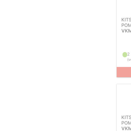
KIT
POM
VKM
2
(
v
KIT
POM
VKM