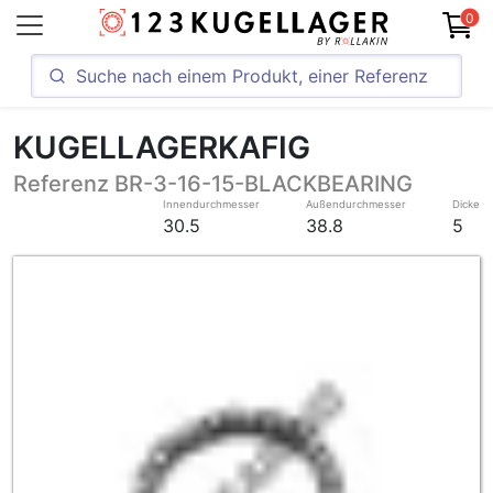
0
KUGELLAGERKAFIG
Referenz BR-3-16-15-BLACKBEARING
Innendurchmesser
Außendurchmesser
Dicke
30.5
38.8
5