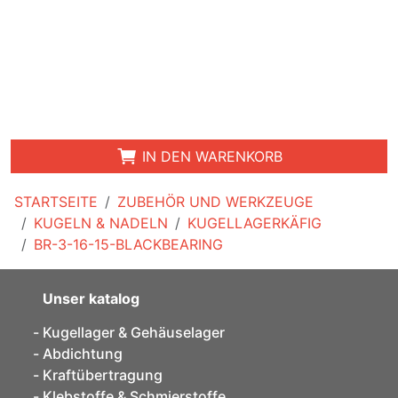
IN DEN WARENKORB
STARTSEITE
ZUBEHÖR UND WERKZEUGE
KUGELN & NADELN
KUGELLAGERKÄFIG
BR-3-16-15-BLACKBEARING
Unser katalog
Kugellager & Gehäuselager
Abdichtung
Kraftübertragung
Klebstoffe & Schmierstoffe