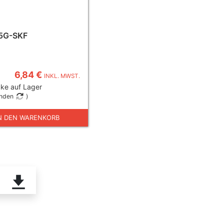
5G-SKF
6,84 €
INKL. MWST.
ke auf Lager
unden
)
N DEN WARENKORB