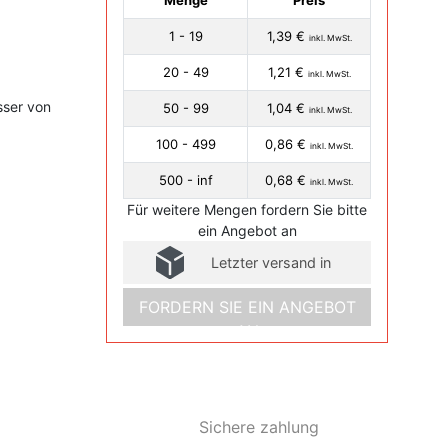
Menge
Preis
1 - 19
1,39 €
inkl. MwSt.
20 - 49
1,21 €
inkl. MwSt.
sser von
50 - 99
1,04 €
inkl. MwSt.
100 - 499
0,86 €
inkl. MwSt.
500 - inf
0,68 €
inkl. MwSt.
Für weitere Mengen fordern Sie bitte
ein Angebot an
Letzter versand in
FORDERN SIE EIN ANGEBOT
AN
Sichere zahlung