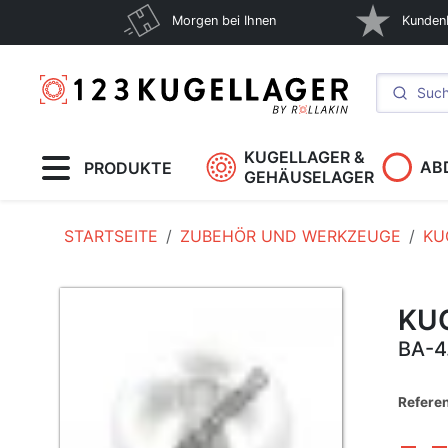
Morgen bei Ihnen
Kunden
KUGELLAGER &
AB
PRODUKTE
GEHÄUSELAGER
STARTSEITE
ZUBEHÖR UND WERKZEUGE
KU
KU
BA-4
Refere