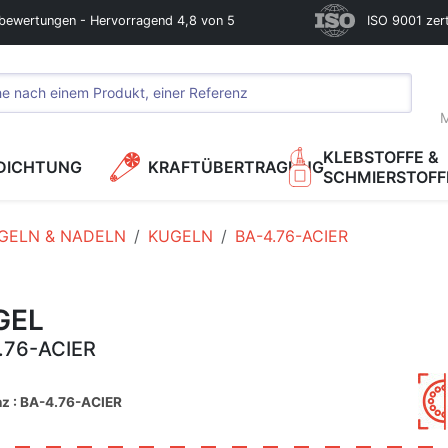
bewertungen - Hervorragend 4,8 von 5
ISO 9001 zerti
M
KLEBSTOFFE &
DICHTUNG
KRAFTÜBERTRAGUNG
SCHMIERSTOFF
GELN & NADELN
KUGELN
BA-4.76-ACIER
GEL
.76-ACIER
nz : BA-4.76-ACIER