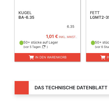
KUGEL
FETT
BA-6.35
LGMT2-3
6.35
1,01 €
INKL. MWST.
50+ stücke auf Lager
50+ stüc
(
vor 5 Tagen
)
(
vor 6 St
IN DEN WARENKORB
I
DAS TECHNISCHE DATENBLATT