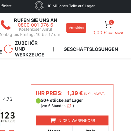
fiziert
10 Millionen Teile auf Lager
RUFEN SIE UNS AN
0
0800 001 076 6
Anmelden
Kostenloser Anruf
0,00 €
inkl. MwSt.
ontag bis Freitag, 10 bis 17 uhr
ZUBEHÖR
UND
GESCHÄFTSLÖSUNGEN
E
WERKZEUGE
IHR PREIS:
1,39 €
INKL. MWST.
4.76
50+ stücke auf Lager
(
vor 6 Stunden
)
IN DEN WARENKORB