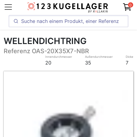
0
WELLENDICHTRING
Referenz OAS-20X35X7-NBR
Innendurchmesser
Außendurchmesser
Dicke
20
35
7