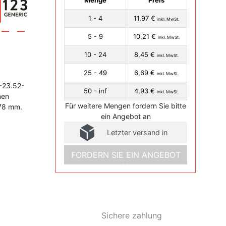
Menge
Preis
1 - 4
11,97 €
inkl. MwSt.
5 - 9
10,21 €
inkl. MwSt.
10 - 24
8,45 €
inkl. MwSt.
25 - 49
6,69 €
inkl. MwSt.
-23.52-
50 - inf
4,93 €
inkl. MwSt.
nen
Für weitere Mengen fordern Sie bitte
178 mm.
ein Angebot an
Letzter versand in
FORDERN SIE EIN ANGEBOT
AN
Sichere zahlung