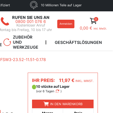
fiziert
10 Millionen Teile auf Lager
RUFEN SIE UNS AN
0
0800 001 076 6
Anmelden
Kostenloser Anruf
0,00 €
inkl. MwSt.
ontag bis Freitag, 10 bis 17 uhr
ZUBEHÖR
UND
GESCHÄFTSLÖSUNGEN
E
WERKZEUGE
FSW3-23.52-11.51-0.178
IHR PREIS:
11,97 €
INKL. MWST.
10 stücke auf Lager
(
vor 6 Tagen
)
IN DEN WARENKORB