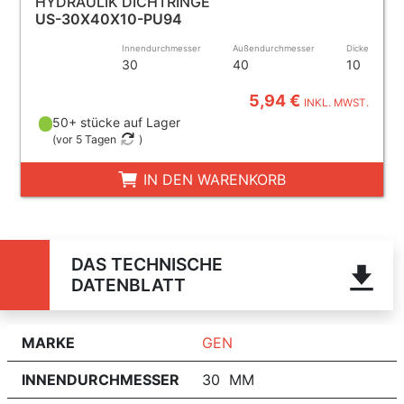
HYDRAULIK DICHTRINGE
US-30X40X10-PU94
Innendurchmesser
Außendurchmesser
Dicke
30
40
10
5,94 €
INKL. MWST.
50+ stücke auf Lager
(
vor 5 Tagen
)
IN DEN WARENKORB
DAS TECHNISCHE
DATENBLATT
MARKE
GEN
INNENDURCHMESSER
30 MM