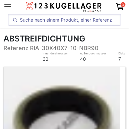
0
ABSTREIFDICHTUNG
Referenz RIA-30X40X7-10-NBR90
Innendurchmesser
Außendurchmesser
Dicke
30
40
7