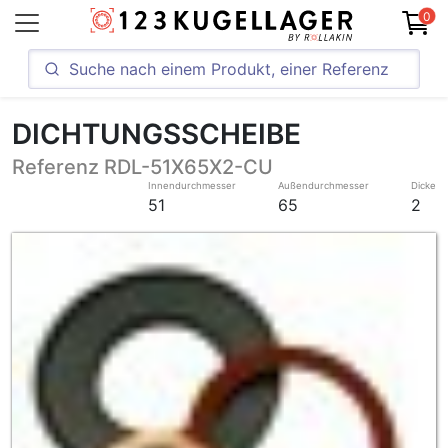
0
DICHTUNGSSCHEIBE
Referenz RDL-51X65X2-CU
Innendurchmesser
Außendurchmesser
Dicke
51
65
2