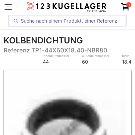
0
KOLBENDICHTUNG
Referenz TP1-44X60X18.40-NBR80
Innendurchmesser
Außendurchmesser
Dicke
44
60
18.4