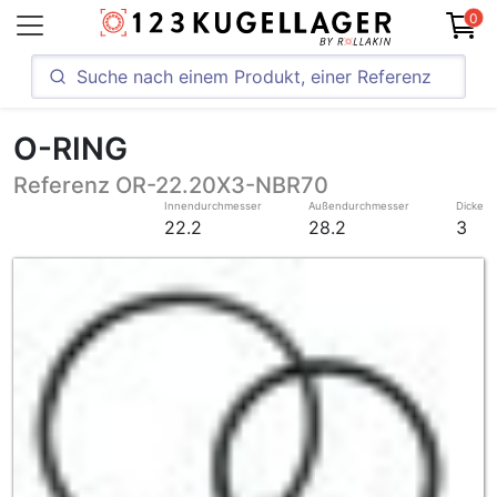
0
O-RING
Referenz OR-22.20X3-NBR70
Innendurchmesser
Außendurchmesser
Dicke
22.2
28.2
3