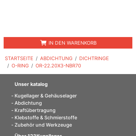
IN DEN WARENKORB
STARTSEITE
ABDICHTUNG
DICHTRINGE
O-RING
OR-22.20X3-NBR70
Unser katalog
Kugellager & Gehäuselager
Abdichtung
Kraftübertragung
Klebstoffe & Schmierstoffe
Zubehör und Werkzeuge
Über 123Kugellager