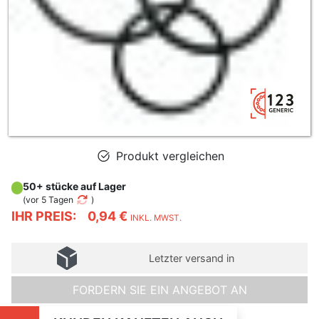
Produkt vergleichen
50+ stücke auf Lager
(
vor 5 Tagen
)
IHR PREIS:
0,94 €
INKL. MWST.
Letzter versand in
FORDERN SIE EIN ANGEBOT AN