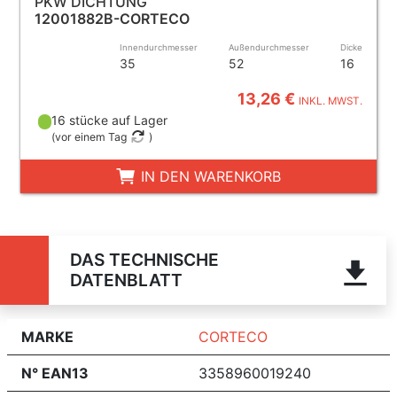
PKW DICHTUNG
12001882B-CORTECO
Innendurchmesser
Außendurchmesser
Dicke
35
52
16
13,26 €
INKL. MWST.
16 stücke auf Lager
(
vor einem Tag
)
IN DEN WARENKORB
DAS TECHNISCHE
DATENBLATT
MARKE
CORTECO
N° EAN13
3358960019240