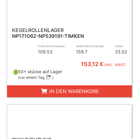
KEGELROLLENLAGER
NP171062-NP539191-TIMKEN
Innendurchmesser
Außendurchmesser
Dicke
109.53
158.7
23.02
153,12 €
INKL. MWST.
50+ stücke auf Lager
(
vor einem Tag
)
IN DEN WARENKORB