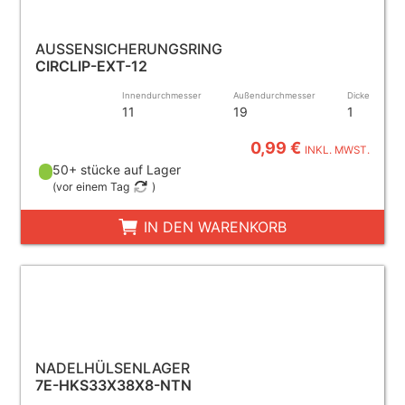
AUSSENSICHERUNGSRING
CIRCLIP-EXT-12
Innendurchmesser
Außendurchmesser
Dicke
11
19
1
0,99 €
INKL. MWST.
50+ stücke auf Lager
(
vor einem Tag
)
IN DEN WARENKORB
NADELHÜLSENLAGER
7E-HKS33X38X8-NTN