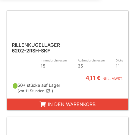
RILLENKUGELLAGER
6202-2RSH-SKF
Innendurchmesser
Außendurchmesser
Dicke
15
35
11
4,11 €
INKL. MWST.
50+ stücke auf Lager
(
vor 11 Stunden
)
IN DEN WARENKORB