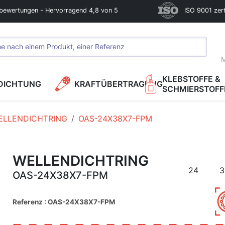
bewertungen - Hervorragend 4,8 von 5
ISO 9001 zerti
M
KLEBSTOFFE &
DICHTUNG
KRAFTÜBERTRAGUNG
SCHMIERSTOFF
ELLENDICHTRING
OAS-24X38X7-FPM
WELLENDICHTRING
24
3
OAS-24X38X7-FPM
Referenz : OAS-24X38X7-FPM