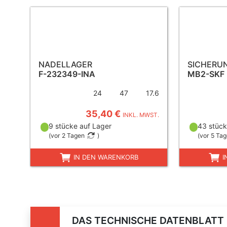
NADELLAGER
SICHERU
F-232349-INA
MB2-SKF
24
47
17.6
35,40 €
INKL. MWST.
9 stücke auf Lager
43 stück
(
vor 2 Tagen
)
(
vor 5 Ta
IN DEN WARENKORB
I
DAS TECHNISCHE DATENBLATT