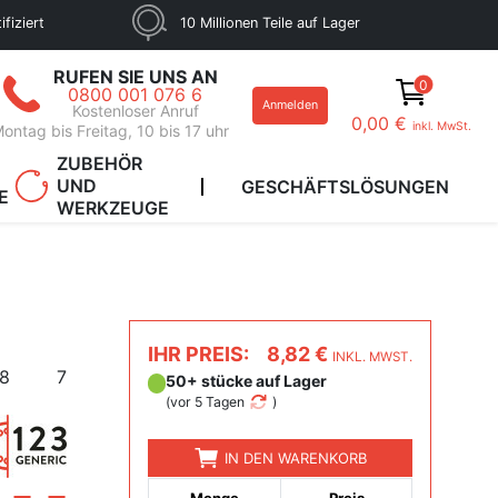
fiziert
10 Millionen Teile auf Lager
RUFEN SIE UNS AN
0
0800 001 076 6
Anmelden
Kostenloser Anruf
0,00 €
inkl. MwSt.
ontag bis Freitag, 10 bis 17 uhr
ZUBEHÖR
UND
GESCHÄFTSLÖSUNGEN
E
WERKZEUGE
IHR PREIS:
8,82 €
INKL. MWST.
8
7
50+ stücke auf Lager
(
vor 5 Tagen
)
IN DEN WARENKORB