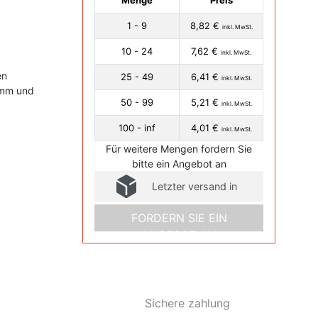
Menge
Preis
1 - 9
8,82 €
inkl. MwSt.
10 - 24
7,62 €
inkl. MwSt.
en
25 - 49
6,41 €
inkl. MwSt.
 mm und
50 - 99
5,21 €
inkl. MwSt.
100 - inf
4,01 €
inkl. MwSt.
Für weitere Mengen fordern Sie
bitte ein Angebot an
Letzter versand in
FORDERN SIE EIN
ANGEBOT AN
Sichere zahlung