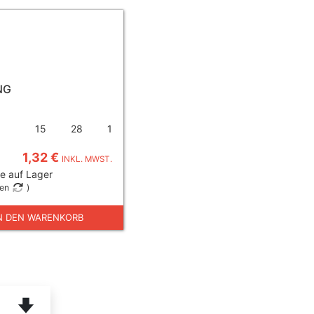
NG
15
28
1
1,32 €
INKL. MWST.
e auf Lager
gen
)
N DEN WARENKORB