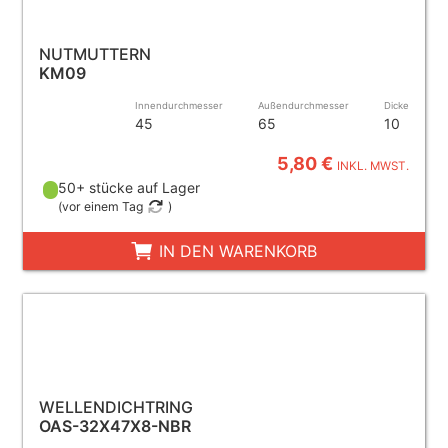
NUTMUTTERN
KM09
Innendurchmesser
Außendurchmesser
Dicke
45
65
10
5,80 €
INKL. MWST.
50+ stücke auf Lager
(
vor einem Tag
)
IN DEN WARENKORB
WELLENDICHTRING
OAS-32X47X8-NBR