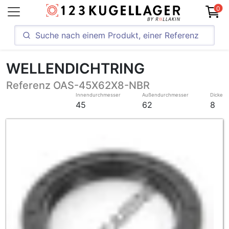
0
WELLENDICHTRING
Referenz OAS-45X62X8-NBR
Innendurchmesser
Außendurchmesser
Dicke
45
62
8