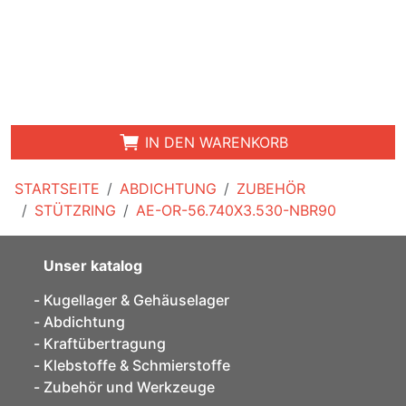
IN DEN WARENKORB
STARTSEITE
ABDICHTUNG
ZUBEHÖR
STÜTZRING
AE-OR-56.740X3.530-NBR90
Unser katalog
Kugellager & Gehäuselager
Abdichtung
Kraftübertragung
Klebstoffe & Schmierstoffe
Zubehör und Werkzeuge