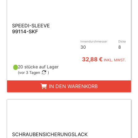
SPEEDI-SLEEVE
99114-SKF
Innendurchmesser
Dicke
30
8
32,88 €
INKL. MWST.
20 stücke auf Lager
(
vor 3 Tagen
)
IN DEN WARENKORB
SCHRAUBENSICHERUNGSLACK