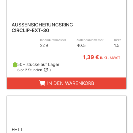
AUSSENSICHERUNGSRING
CIRCLIP-EXT-30
Innendurchmesser
Außendurchmesser
Dicke
27.9
40.5
1.5
1,39 €
INKL. MWST.
50+ stücke auf Lager
(
vor 2 Stunden
)
IN DEN WARENKORB
FETT