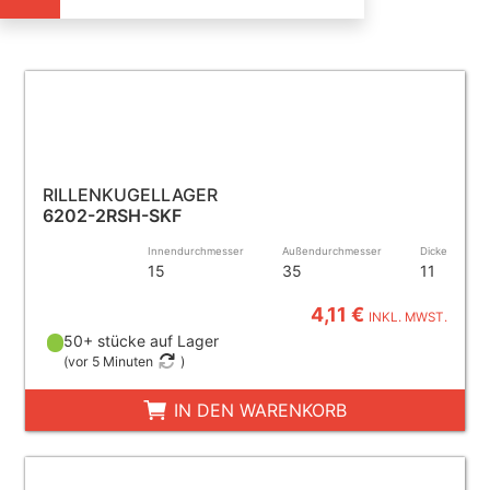
RILLENKUGELLAGER
6202-2RSH-SKF
Innendurchmesser
Außendurchmesser
Dicke
15
35
11
4,11 €
INKL. MWST.
50+ stücke auf Lager
(
vor 5 Minuten
)
IN DEN WARENKORB