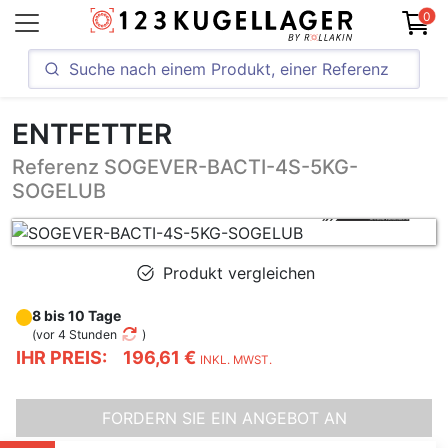
0
ENTFETTER
Referenz SOGEVER-BACTI-4S-5KG-
SOGELUB
Produkt vergleichen
8 bis 10 Tage
(
vor 4 Stunden
)
IHR PREIS:
196,61 €
INKL. MWST.
FORDERN SIE EIN ANGEBOT AN