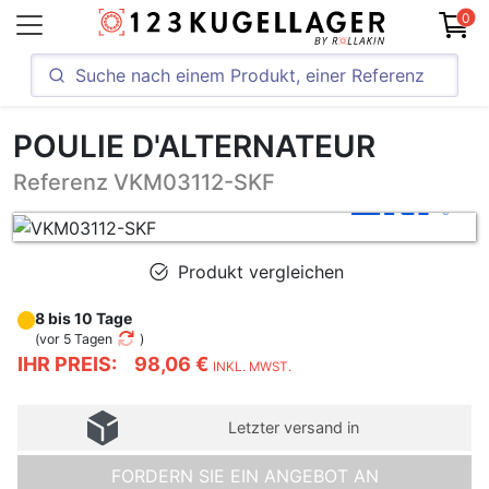
0
POULIE D'ALTERNATEUR
Referenz VKM03112-SKF
Produkt vergleichen
8 bis 10 Tage
(
vor 5 Tagen
)
IHR PREIS:
98,06 €
INKL. MWST.
Letzter versand in
FORDERN SIE EIN ANGEBOT AN