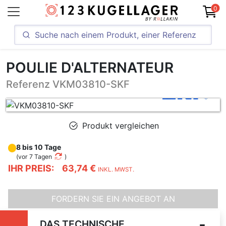
0
POULIE D'ALTERNATEUR
Referenz VKM03810-SKF
Produkt vergleichen
8 bis 10 Tage
(
vor 7 Tagen
)
IHR PREIS:
63,74 €
INKL. MWST.
FORDERN SIE EIN ANGEBOT AN
DAS TECHNISCHE