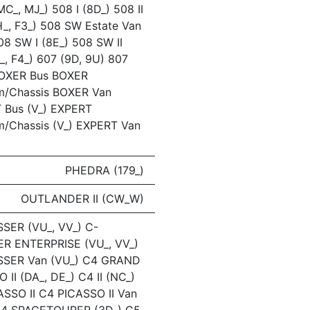
(MC_, MJ_) 508 I (8D_) 508 II
H_, F3_) 508 SW Estate Van
08 SW I (8E_) 508 SW II
J_, F4_) 607 (9D, 9U) 807
BOXER Bus BOXER
rm/Chassis BOXER Van
 Bus (V_) EXPERT
m/Chassis (V_) EXPERT Van
PHEDRA (179_)
OUTLANDER II (CW_W)
SER (VU_, VV_) C-
R ENTERPRISE (VU_, VV_)
SER Van (VU_) C4 GRAND
 II (DA_, DE_) C4 II (NC_)
SSO II C4 PICASSO II Van