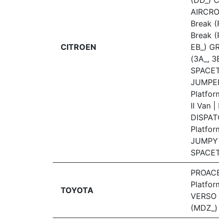
(DD_) 
AIRCROS
Break (R
Break (
CITROEN
EB_) 
(3A_, 
SPACET
JUMPER
Platfo
II Van 
DISPAT
Platfor
JUMPY I
SPACET
PROACE
Platfo
TOYOTA
VERSO 
(MDZ_)