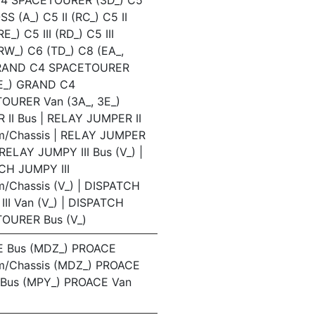
C4 SPACETOURER (3D_) C5
S (A_) C5 II (RC_) C5 II
E_) C5 III (RD_) C5 III
RW_) C6 (TD_) C8 (EA_,
GRAND C4 SPACETOURER
3E_) GRAND C4
OURER Van (3A_, 3E_)
 II Bus | RELAY JUMPER II
rm/Chassis | RELAY JUMPER
| RELAY JUMPY III Bus (V_) |
CH JUMPY III
m/Chassis (V_) | DISPATCH
II Van (V_) | DISPATCH
OURER Bus (V_)
 Bus (MDZ_) PROACE
rm/Chassis (MDZ_) PROACE
Bus (MPY_) PROACE Van