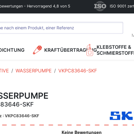
bewertungen - Hervorragend 4,8 von 5
ISO 9001 zerti
M
KLEBSTOFFE &
DICHTUNG
KRAFTÜBERTRAGUNG
SCHMIERSTOFF
IVE
WASSERPUMPE
VKPC83646-SKF
SSERPUMPE
83646-SKF
nz : VKPC83646-SKF