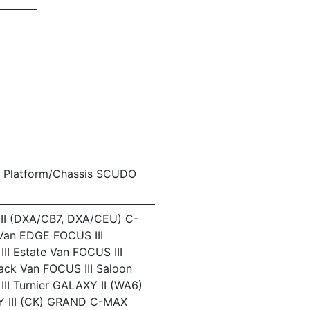
Platform/Chassis SCUDO
II (DXA/CB7, DXA/CEU) C-
Van EDGE FOCUS III
II Estate Van FOCUS III
ack Van FOCUS III Saloon
II Turnier GALAXY II (WA6)
 III (CK) GRAND C-MAX