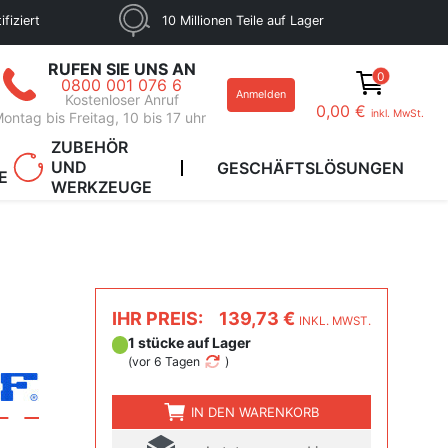
fiziert
10 Millionen Teile auf Lager
RUFEN SIE UNS AN
0
0800 001 076 6
Anmelden
Kostenloser Anruf
0,00 €
inkl. MwSt.
ontag bis Freitag, 10 bis 17 uhr
ZUBEHÖR
UND
GESCHÄFTSLÖSUNGEN
E
WERKZEUGE
IHR PREIS:
139,73 €
INKL. MWST.
1 stücke auf Lager
(
vor 6 Tagen
)
IN DEN WARENKORB