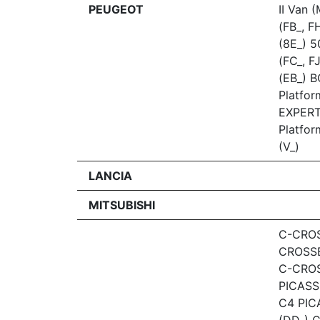
PEUGEOT
II Van 
(FB_, F
(8E_) 5
(FC_, F
(EB_) 
Platfo
EXPERT
Platfor
(V_)
LANCIA
MITSUBISHI
C-CROS
CROSSE
C-CROS
PICASSO
C4 PICA