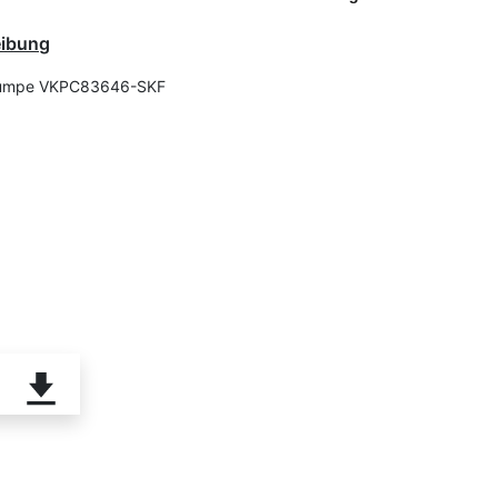
eibung
umpe VKPC83646-SKF