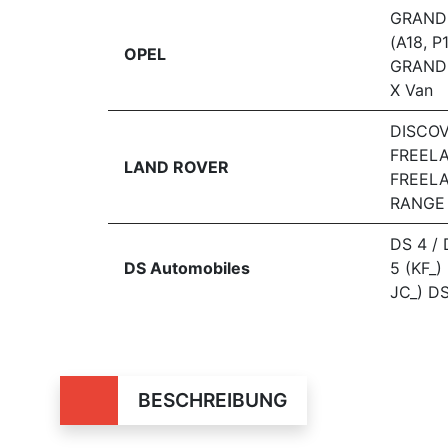
GRAND
(A18, 
OPEL
GRAND
X Van
DISCOV
FREELA
LAND ROVER
FREELA
RANGE 
DS 4 /
DS Automobiles
5 (KF_)
JC_) D
BESCHREIBUNG