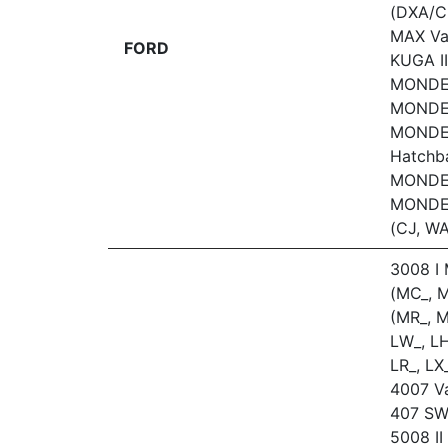
(DXA/C
MAX Va
FORD
KUGA I
MONDEO
MONDEO
MONDE
Hatchb
MONDEO
MONDEO
(CJ, W
3008 I 
(MC_, M
(MR_, M
LW_, LH
LR_, LX
4007 Va
407 SW 
5008 II