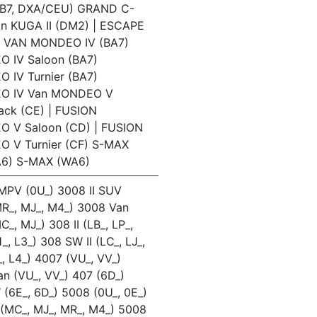
B7, DXA/CEU) GRAND C-
n KUGA II (DM2) | ESCAPE
I VAN MONDEO IV (BA7)
 IV Saloon (BA7)
 IV Turnier (BA7)
O IV Van MONDEO V
ack (CE) | FUSION
 V Saloon (CD) | FUSION
 V Turnier (CF) S-MAX
A6) S-MAX (WA6)
MPV (0U_) 3008 II SUV
R_, MJ_, M4_) 3008 Van
C_, MJ_) 308 II (LB_, LP_,
_, L3_) 308 SW II (LC_, LJ_,
_, L4_) 4007 (VU_, VV_)
n (VU_, VV_) 407 (6D_)
(6E_, 6D_) 5008 (0U_, 0E_)
 (MC_, MJ_, MR_, M4_) 5008