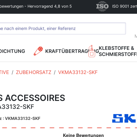
bewertungen - Hervorragend 4,8 von 5
ISO 9001 zerti
M
KLEBSTOFFE &
DICHTUNG
KRAFTÜBERTRAGUNG
SCHMIERSTOFF
IVE
ZUBEHORSATZ
VKMA33132-SKF
S ACCESSOIRES
33132-SKF
nz : VKMA33132-SKF