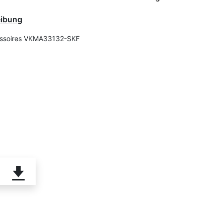
eibung
essoires VKMA33132-SKF