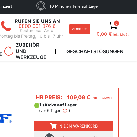
fiziert
10 Millionen Teile auf Lager
RUFEN SIE UNS AN
0
0800 001 076 6
Anmelden
Kostenloser Anruf
0,00 €
inkl. MwSt.
ontag bis Freitag, 10 bis 17 uhr
ZUBEHÖR
UND
GESCHÄFTSLÖSUNGEN
E
WERKZEUGE
IHR PREIS:
109,09 €
INKL. MWST.
1 stücke auf Lager
(
vor 6 Tagen
)
IN DEN WARENKORB