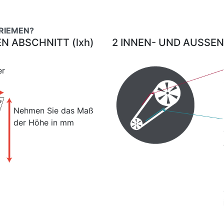
 RIEMEN?
EN ABSCHNITT (lxh)
2 INNEN- UND AUSSE
er
Nehmen Sie das Maß
der Höhe in mm