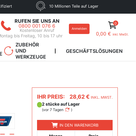
fiziert
10 Millionen Teile auf Lager
RUFEN SIE UNS AN
0
0800 001 076 6
Anmelden
Kostenloser Anruf
0,00 €
inkl. MwSt.
ontag bis Freitag, 10 bis 17 uhr
ZUBEHÖR
UND
GESCHÄFTSLÖSUNGEN
E
WERKZEUGE
IHR PREIS:
28,62 €
INKL. MWST.
2 stücke auf Lager
(
vor 7 Tagen
)
IN DEN WARENKORB