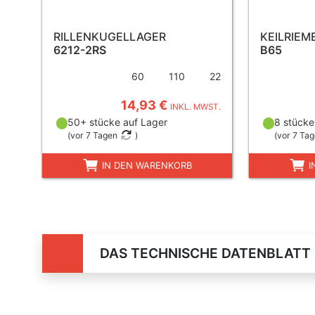
RILLENKUGELLAGER
KEILRIEM
6212-2RS
B65
60
110
22
14,93 €
INKL. MWST.
50+ stücke auf Lager
8 stücke
(
vor 7 Tagen
)
(
vor 7 Ta
IN DEN WARENKORB
I
DAS TECHNISCHE DATENBLATT