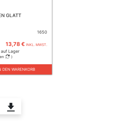
EN GLATT
1650
13,78 €
INKL. MWST.
 auf Lager
gen
)
N DEN WARENKORB