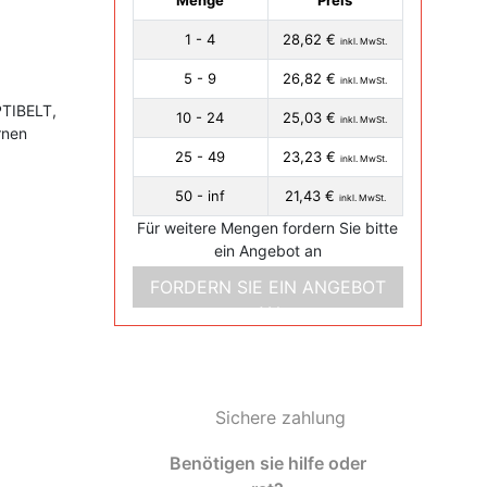
Menge
Preis
1 - 4
28,62 €
inkl. MwSt.
5 - 9
26,82 €
inkl. MwSt.
PTIBELT,
10 - 24
25,03 €
inkl. MwSt.
rnen
25 - 49
23,23 €
inkl. MwSt.
50 - inf
21,43 €
inkl. MwSt.
Für weitere Mengen fordern Sie bitte
ein Angebot an
FORDERN SIE EIN ANGEBOT
AN
Sichere zahlung
Benötigen sie hilfe oder