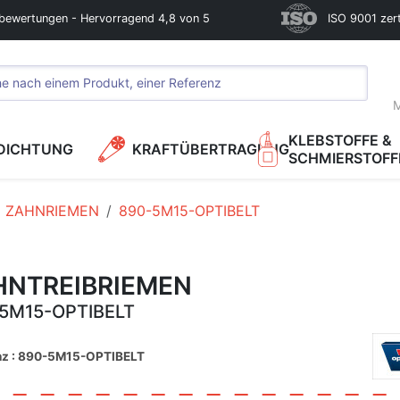
bewertungen - Hervorragend 4,8 von 5
ISO 9001 zerti
M
KLEBSTOFFE &
DICHTUNG
KRAFTÜBERTRAGUNG
SCHMIERSTOFF
ZAHNRIEMEN
890-5M15-OPTIBELT
HNTREIBRIEMEN
5M15-OPTIBELT
nz : 890-5M15-OPTIBELT