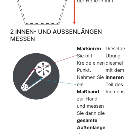
der Höhe in mm
2 INNEN- UND AUSSENLÄNGEN
MESSEN
Markieren
Dieselbe
Sie mit
Übung
Kreide einen
diesmal
Punkt.
mit dem
Nehmen Sie
inneren
ein
Teil des
Maßband
Riemens.
zur Hand
und messen
Sie dann die
gesamte
Außenlänge