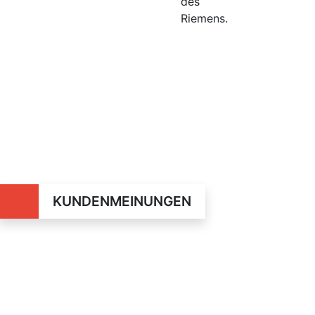
des
Riemens.
KUNDENMEINUNGEN