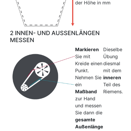
der Höhe in mm
2 INNEN- UND AUSSENLÄNGEN
MESSEN
Markieren
Dieselbe
Sie mit
Übung
Kreide einen
diesmal
Punkt.
mit dem
Nehmen Sie
inneren
ein
Teil des
Maßband
Riemens.
zur Hand
und messen
Sie dann die
gesamte
Außenlänge