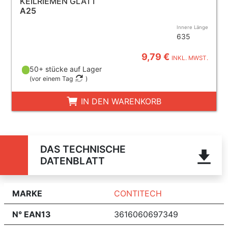
KEILRIEMEN GLATT
A25
Innere Länge
635
9,79 €
INKL. MWST.
50+ stücke auf Lager
(
vor einem Tag
)
IN DEN WARENKORB
DAS TECHNISCHE
DATENBLATT
MARKE
CONTITECH
N° EAN13
3616060697349