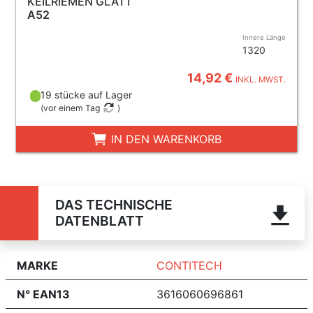
KEILRIEMEN GLATT
A52
Innere Länge
1320
14,92 €
INKL. MWST.
19 stücke auf Lager
(
vor einem Tag
)
IN DEN WARENKORB
DAS TECHNISCHE
DATENBLATT
MARKE
CONTITECH
N° EAN13
3616060696861