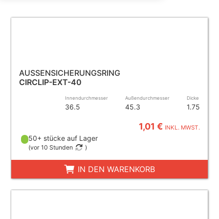
AUSSENSICHERUNGSRING
CIRCLIP-EXT-40
Innendurchmesser
Außendurchmesser
Dicke
36.5
45.3
1.75
1,01 €
INKL. MWST.
50+ stücke auf Lager
(
vor 10 Stunden
)
IN DEN WARENKORB