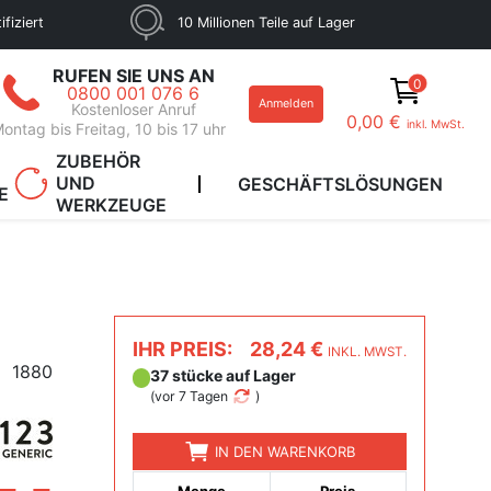
fiziert
10 Millionen Teile auf Lager
RUFEN SIE UNS AN
0
0800 001 076 6
Anmelden
Kostenloser Anruf
0,00 €
inkl. MwSt.
ontag bis Freitag, 10 bis 17 uhr
ZUBEHÖR
UND
GESCHÄFTSLÖSUNGEN
E
WERKZEUGE
IHR PREIS:
28,24 €
INKL. MWST.
1880
37 stücke auf Lager
(
vor 7 Tagen
)
IN DEN WARENKORB