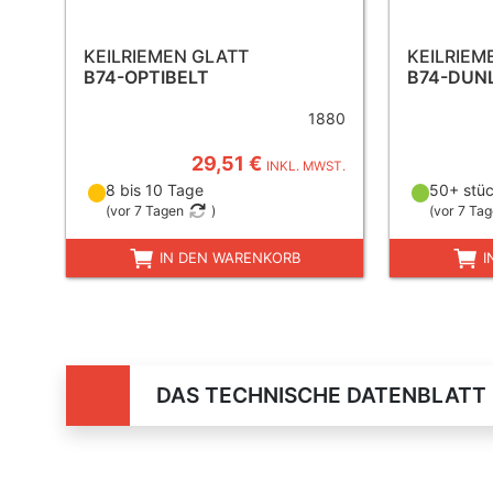
KEILRIEMEN GLATT
KEILRIEM
B74-OPTIBELT
B74-DUN
1880
29,51 €
INKL. MWST.
8 bis 10 Tage
50+ stüc
(
vor 7 Tagen
)
(
vor 7 Ta
IN DEN WARENKORB
I
DAS TECHNISCHE DATENBLATT