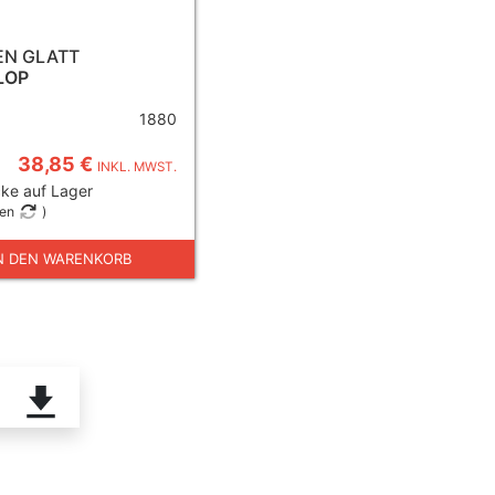
EN GLATT
LOP
1880
38,85 €
INKL. MWST.
ke auf Lager
gen
)
N DEN WARENKORB