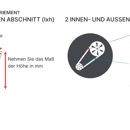
 RIEMEN?
EN ABSCHNITT (lxh)
2 INNEN- UND AUSSE
er
Nehmen Sie das Maß
der Höhe in mm