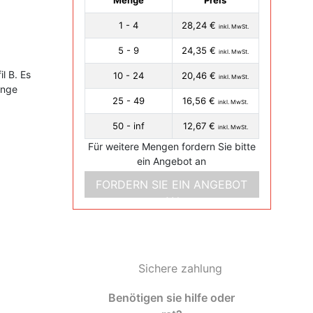
Menge
Preis
1 - 4
28,24 €
inkl. MwSt.
5 - 9
24,35 €
inkl. MwSt.
l B. Es
10 - 24
20,46 €
inkl. MwSt.
änge
25 - 49
16,56 €
inkl. MwSt.
50 - inf
12,67 €
inkl. MwSt.
Für weitere Mengen fordern Sie bitte
ein Angebot an
FORDERN SIE EIN ANGEBOT
AN
Sichere zahlung
Benötigen sie hilfe oder