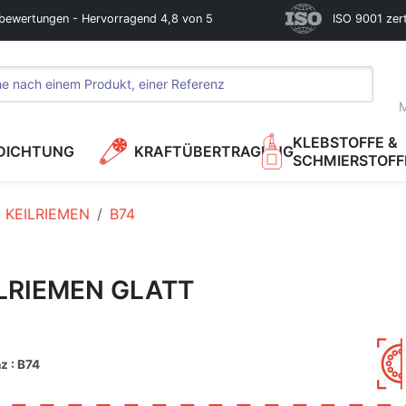
bewertungen - Hervorragend 4,8 von 5
ISO 9001 zerti
M
KLEBSTOFFE &
DICHTUNG
KRAFTÜBERTRAGUNG
SCHMIERSTOFF
KEILRIEMEN
B74
LRIEMEN GLATT
z : B74