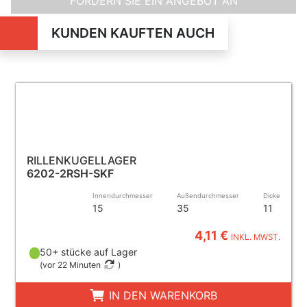
FORDERN SIE EIN ANGEBOT AN
KUNDEN KAUFTEN AUCH
RILLENKUGELLAGER
6202-2RSH-SKF
Innendurchmesser
Außendurchmesser
Dicke
15
35
11
4,11 €
INKL. MWST.
50+ stücke auf Lager
(
vor 22 Minuten
)
IN DEN WARENKORB