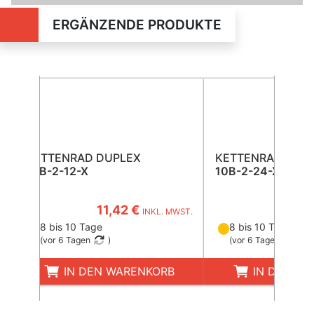
ERGÄNZENDE PRODUKTE
KETTENRAD DUPLEX
KETTENRAD DUP
10B-2-12-X
10B-2-24-X
11,42 €
42,5
INKL. MWST.
8 bis 10 Tage
8 bis 10 Tage
(
vor 6 Tagen
)
(
vor 6 Tagen
)
IN DEN WARENKORB
IN DEN W