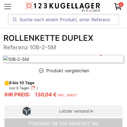
0
ROLLENKETTE DUPLEX
Referenz 10B-2-5M
Produkt vergleichen
8 bis 10 Tage
(
vor 6 Tagen
)
IHR PREIS:
130,04 €
INKL. MWST.
Letzter versand in
FORDERN SIE EIN ANGEBOT AN